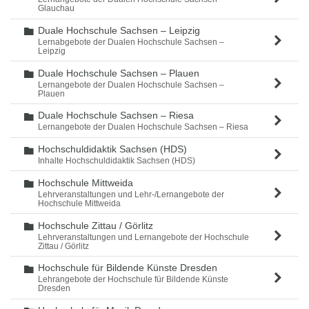
Glauchau
Duale Hochschule Sachsen – Leipzig
Ordner
Lernabgebote der Dualen Hochschule Sachsen –
Leipzig
Duale Hochschule Sachsen – Plauen
Ordner
Lernangebote der Dualen Hochschule Sachsen –
Plauen
Duale Hochschule Sachsen – Riesa
Ordner
Lernangebote der Dualen Hochschule Sachsen – Riesa
Hochschuldidaktik Sachsen (HDS)
Ordner
Inhalte Hochschuldidaktik Sachsen (HDS)
Hochschule Mittweida
Ordner
Lehrveranstaltungen und Lehr-/Lernangebote der
Hochschule Mittweida
Hochschule Zittau / Görlitz
Ordner
Lehrveranstaltungen und Lernangebote der Hochschule
Zittau / Görlitz
Hochschule für Bildende Künste Dresden
Ordner
Lehrangebote der Hochschule für Bildende Künste
Dresden