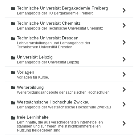
Technische Universität Bergakademie Freiberg
Ordner
Lernangebote der TU Bergakademie Freiberg
Technische Universität Chemnitz
Ordner
Lernangebote der Technische Universität Chemnitz
Technische Universität Dresden
Ordner
Lehrveranstaltungen und Lernangebote der
Technischen Universität Dresden
Universität Leipzig
Ordner
Lernangebote der Universität Leipzig
Vorlagen
Ordner
Vorlagen für Kurse.
Weiterbildung
Ordner
Weiterbildungsangebote der sächsischen Hochschulen
Westsächsische Hochschule Zwickau
Ordner
Lernangebote der Westsächsische Hochschule Zwickau
freie Lerninhalte
Ordner
Lerninhalte, die aus verschiedensten Internetqellen
stammen und zur freien, meist nichtkommerziellen
Nutzung freigegeben sind.