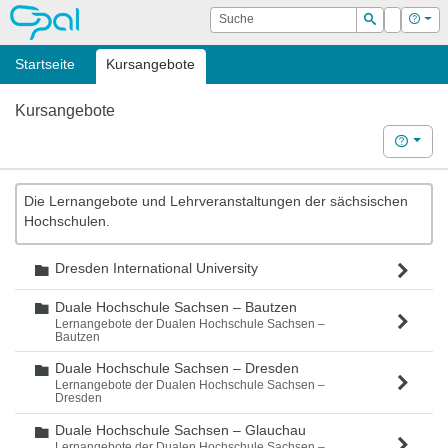
OPAL
Suche
Login
Hilf
Suchen
Startseite
Kursangebote
Kursangebote
Hilfe
Die Lernangebote und Lehrveranstaltungen der sächsischen
Hochschulen.
Dresden International University
Ordner
Duale Hochschule Sachsen – Bautzen
Ordner
Lernangebote der Dualen Hochschule Sachsen –
Bautzen
Duale Hochschule Sachsen – Dresden
Ordner
Lernangebote der Dualen Hochschule Sachsen –
Dresden
Duale Hochschule Sachsen – Glauchau
Ordner
Lernangebote der Dualen Hochschule Sachsen –