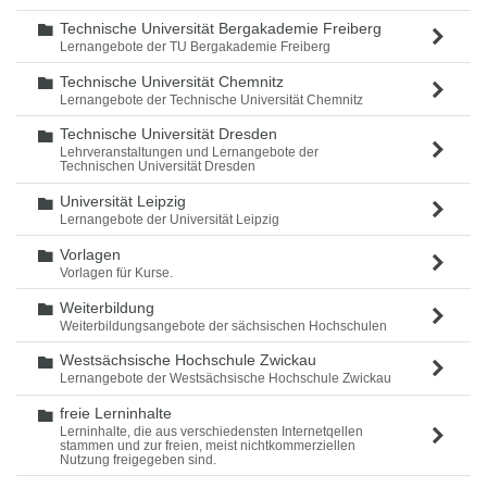
Technische Universität Bergakademie Freiberg
Ordner
Lernangebote der TU Bergakademie Freiberg
Technische Universität Chemnitz
Ordner
Lernangebote der Technische Universität Chemnitz
Technische Universität Dresden
Ordner
Lehrveranstaltungen und Lernangebote der
Technischen Universität Dresden
Universität Leipzig
Ordner
Lernangebote der Universität Leipzig
Vorlagen
Ordner
Vorlagen für Kurse.
Weiterbildung
Ordner
Weiterbildungsangebote der sächsischen Hochschulen
Westsächsische Hochschule Zwickau
Ordner
Lernangebote der Westsächsische Hochschule Zwickau
freie Lerninhalte
Ordner
Lerninhalte, die aus verschiedensten Internetqellen
stammen und zur freien, meist nichtkommerziellen
Nutzung freigegeben sind.