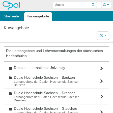
OPAL
Suche
Login
Hilf
Suchen
Startseite
Kursangebote
Kursangebote
Hilfe
Die Lernangebote und Lehrveranstaltungen der sächsischen
Hochschulen.
Dresden International University
Ordner
Duale Hochschule Sachsen – Bautzen
Ordner
Lernangebote der Dualen Hochschule Sachsen –
Bautzen
Duale Hochschule Sachsen – Dresden
Ordner
Lernangebote der Dualen Hochschule Sachsen –
Dresden
Duale Hochschule Sachsen – Glauchau
Ordner
Lernangebote der Dualen Hochschule Sachsen –