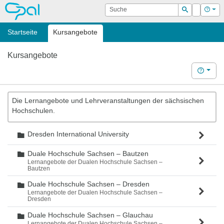
OPAL
Suche
Login
Hilf
Suchen
Startseite
Kursangebote
Kursangebote
Hilfe
Die Lernangebote und Lehrveranstaltungen der sächsischen
Hochschulen.
Dresden International University
Ordner
Duale Hochschule Sachsen – Bautzen
Ordner
Lernangebote der Dualen Hochschule Sachsen –
Bautzen
Duale Hochschule Sachsen – Dresden
Ordner
Lernangebote der Dualen Hochschule Sachsen –
Dresden
Duale Hochschule Sachsen – Glauchau
Ordner
Lernangebote der Dualen Hochschule Sachsen –