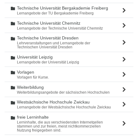
Technische Universität Bergakademie Freiberg
Ordner
Lernangebote der TU Bergakademie Freiberg
Technische Universität Chemnitz
Ordner
Lernangebote der Technische Universität Chemnitz
Technische Universität Dresden
Ordner
Lehrveranstaltungen und Lernangebote der
Technischen Universität Dresden
Universität Leipzig
Ordner
Lernangebote der Universität Leipzig
Vorlagen
Ordner
Vorlagen für Kurse.
Weiterbildung
Ordner
Weiterbildungsangebote der sächsischen Hochschulen
Westsächsische Hochschule Zwickau
Ordner
Lernangebote der Westsächsische Hochschule Zwickau
freie Lerninhalte
Ordner
Lerninhalte, die aus verschiedensten Internetqellen
stammen und zur freien, meist nichtkommerziellen
Nutzung freigegeben sind.