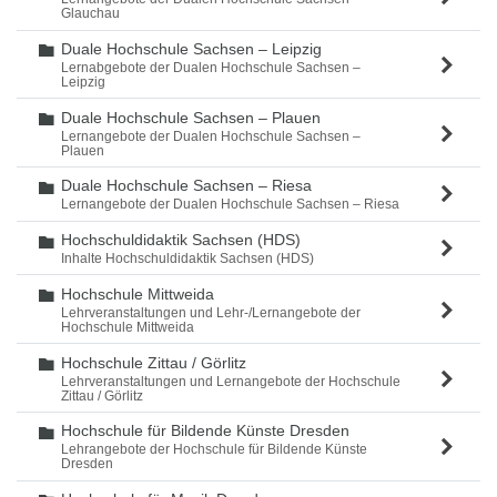
Glauchau
Duale Hochschule Sachsen – Leipzig
Ordner
Lernabgebote der Dualen Hochschule Sachsen –
Leipzig
Duale Hochschule Sachsen – Plauen
Ordner
Lernangebote der Dualen Hochschule Sachsen –
Plauen
Duale Hochschule Sachsen – Riesa
Ordner
Lernangebote der Dualen Hochschule Sachsen – Riesa
Hochschuldidaktik Sachsen (HDS)
Ordner
Inhalte Hochschuldidaktik Sachsen (HDS)
Hochschule Mittweida
Ordner
Lehrveranstaltungen und Lehr-/Lernangebote der
Hochschule Mittweida
Hochschule Zittau / Görlitz
Ordner
Lehrveranstaltungen und Lernangebote der Hochschule
Zittau / Görlitz
Hochschule für Bildende Künste Dresden
Ordner
Lehrangebote der Hochschule für Bildende Künste
Dresden