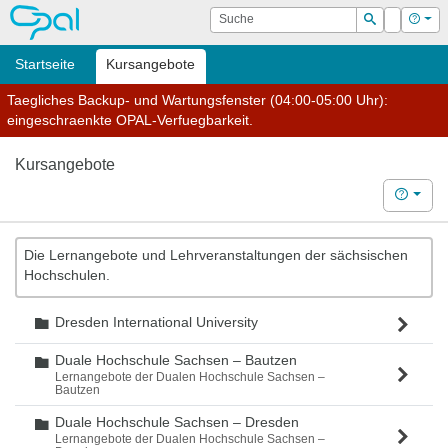
OPAL
Suche
Login
Hilf
Suchen
Startseite
Kursangebote
Taegliches Backup- und Wartungsfenster (04:00-05:00 Uhr):
eingeschraenkte OPAL-Verfuegbarkeit.
Kursangebote
Hilfe
Die Lernangebote und Lehrveranstaltungen der sächsischen
Hochschulen.
Dresden International University
Ordner
Duale Hochschule Sachsen – Bautzen
Ordner
Lernangebote der Dualen Hochschule Sachsen –
Bautzen
Duale Hochschule Sachsen – Dresden
Ordner
Lernangebote der Dualen Hochschule Sachsen –