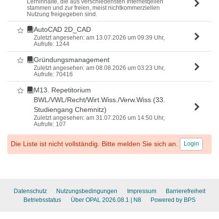
Lerninhalte, die aus verschiedensten Internetqellen
stammen und zur freien, meist nichtkommerziellen
Nutzung freigegeben sind.
AutoCAD 2D_CAD
Als Favorit markieren
Zuletzt angesehen: am 13.07.2026 um 09:39 Uhr,
Aufrufe: 1244
Gründungsmanagement
Als Favorit markieren
Zuletzt angesehen: am 08.08.2026 um 03:23 Uhr,
Aufrufe: 70416
M13. Repetitorium
Als Favorit markieren
BWL/VWL/Recht/Wirt.Wiss./Verw.Wiss (33.
Studiengang Chemnitz)
Zuletzt angesehen: am 31.07.2026 um 14:50 Uhr,
Aufrufe: 107
Die Liste ist nicht vollständig. Bitte melden Sie sich an.
Login
Datenschutz
Nutzungsbedingungen
Impressum
Barrierefreiheit
Betriebsstatus
Über OPAL 2026.08.1
| N8
Powered by BPS