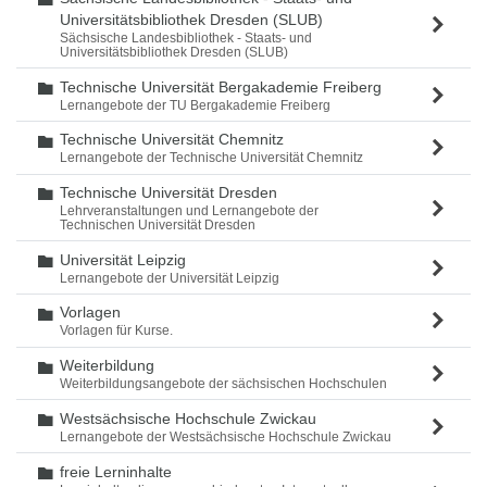
Universitätsbibliothek Dresden (SLUB)
Sächsische Landesbibliothek - Staats- und
Universitätsbibliothek Dresden (SLUB)
Technische Universität Bergakademie Freiberg
Ordner
Lernangebote der TU Bergakademie Freiberg
Technische Universität Chemnitz
Ordner
Lernangebote der Technische Universität Chemnitz
Technische Universität Dresden
Ordner
Lehrveranstaltungen und Lernangebote der
Technischen Universität Dresden
Universität Leipzig
Ordner
Lernangebote der Universität Leipzig
Vorlagen
Ordner
Vorlagen für Kurse.
Weiterbildung
Ordner
Weiterbildungsangebote der sächsischen Hochschulen
Westsächsische Hochschule Zwickau
Ordner
Lernangebote der Westsächsische Hochschule Zwickau
freie Lerninhalte
Ordner