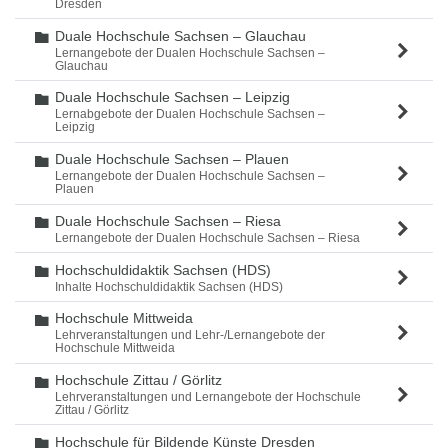
Dresden
Duale Hochschule Sachsen – Glauchau
Ordner
Lernangebote der Dualen Hochschule Sachsen –
Glauchau
Duale Hochschule Sachsen – Leipzig
Ordner
Lernabgebote der Dualen Hochschule Sachsen –
Leipzig
Duale Hochschule Sachsen – Plauen
Ordner
Lernangebote der Dualen Hochschule Sachsen –
Plauen
Duale Hochschule Sachsen – Riesa
Ordner
Lernangebote der Dualen Hochschule Sachsen – Riesa
Hochschuldidaktik Sachsen (HDS)
Ordner
Inhalte Hochschuldidaktik Sachsen (HDS)
Hochschule Mittweida
Ordner
Lehrveranstaltungen und Lehr-/Lernangebote der
Hochschule Mittweida
Hochschule Zittau / Görlitz
Ordner
Lehrveranstaltungen und Lernangebote der Hochschule
Zittau / Görlitz
Hochschule für Bildende Künste Dresden
Ordner