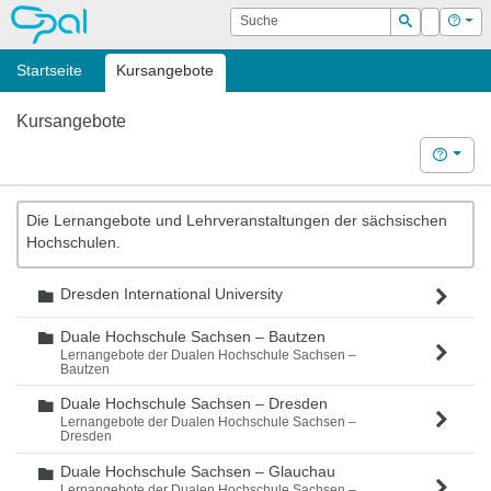
OPAL
Suche
Login
Hilf
Suchen
Startseite
Kursangebote
Kursangebote
Hilfe
Die Lernangebote und Lehrveranstaltungen der sächsischen
Hochschulen.
Dresden International University
Ordner
Duale Hochschule Sachsen – Bautzen
Ordner
Lernangebote der Dualen Hochschule Sachsen –
Bautzen
Duale Hochschule Sachsen – Dresden
Ordner
Lernangebote der Dualen Hochschule Sachsen –
Dresden
Duale Hochschule Sachsen – Glauchau
Ordner
Lernangebote der Dualen Hochschule Sachsen –