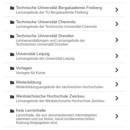
Technische Universität Bergakademie Freiberg
Ordner
Lernangebote der TU Bergakademie Freiberg
Technische Universität Chemnitz
Ordner
Lernangebote der Technische Universität Chemnitz
Technische Universität Dresden
Ordner
Lehrveranstaltungen und Lernangebote der
Technischen Universität Dresden
Universität Leipzig
Ordner
Lernangebote der Universität Leipzig
Vorlagen
Ordner
Vorlagen für Kurse.
Weiterbildung
Ordner
Weiterbildungsangebote der sächsischen Hochschulen
Westsächsische Hochschule Zwickau
Ordner
Lernangebote der Westsächsische Hochschule Zwickau
freie Lerninhalte
Ordner
Lerninhalte, die aus verschiedensten Internetqellen
stammen und zur freien, meist nichtkommerziellen
Nutzung freigegeben sind.