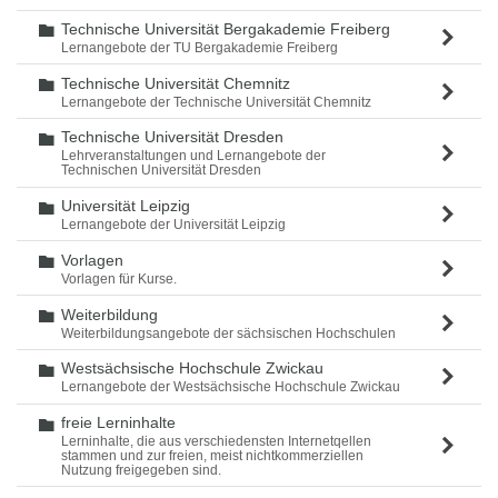
Technische Universität Bergakademie Freiberg
Ordner
Lernangebote der TU Bergakademie Freiberg
Technische Universität Chemnitz
Ordner
Lernangebote der Technische Universität Chemnitz
Technische Universität Dresden
Ordner
Lehrveranstaltungen und Lernangebote der
Technischen Universität Dresden
Universität Leipzig
Ordner
Lernangebote der Universität Leipzig
Vorlagen
Ordner
Vorlagen für Kurse.
Weiterbildung
Ordner
Weiterbildungsangebote der sächsischen Hochschulen
Westsächsische Hochschule Zwickau
Ordner
Lernangebote der Westsächsische Hochschule Zwickau
freie Lerninhalte
Ordner
Lerninhalte, die aus verschiedensten Internetqellen
stammen und zur freien, meist nichtkommerziellen
Nutzung freigegeben sind.