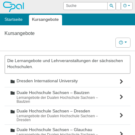
OPAL
Suche
Login
Hilf
Suchen
Startseite
Kursangebote
Kursangebote
Hilfe
Die Lernangebote und Lehrveranstaltungen der sächsischen
Hochschulen.
Dresden International University
Ordner
Duale Hochschule Sachsen – Bautzen
Ordner
Lernangebote der Dualen Hochschule Sachsen –
Bautzen
Duale Hochschule Sachsen – Dresden
Ordner
Lernangebote der Dualen Hochschule Sachsen –
Dresden
Duale Hochschule Sachsen – Glauchau
Ordner
Lernangebote der Dualen Hochschule Sachsen –