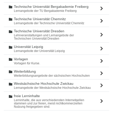
Technische Universität Bergakademie Freiberg
Ordner
Lernangebote der TU Bergakademie Freiberg
Technische Universität Chemnitz
Ordner
Lernangebote der Technische Universität Chemnitz
Technische Universität Dresden
Ordner
Lehrveranstaltungen und Lernangebote der
Technischen Universität Dresden
Universität Leipzig
Ordner
Lernangebote der Universität Leipzig
Vorlagen
Ordner
Vorlagen für Kurse.
Weiterbildung
Ordner
Weiterbildungsangebote der sächsischen Hochschulen
Westsächsische Hochschule Zwickau
Ordner
Lernangebote der Westsächsische Hochschule Zwickau
freie Lerninhalte
Ordner
Lerninhalte, die aus verschiedensten Internetqellen
stammen und zur freien, meist nichtkommerziellen
Nutzung freigegeben sind.