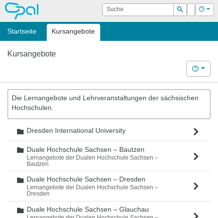
OPAL
Suche
Login
Hilf
Suchen
Startseite
Kursangebote
Kursangebote
Hilfe
Die Lernangebote und Lehrveranstaltungen der sächsischen
Hochschulen.
Dresden International University
Ordner
Duale Hochschule Sachsen – Bautzen
Ordner
Lernangebote der Dualen Hochschule Sachsen –
Bautzen
Duale Hochschule Sachsen – Dresden
Ordner
Lernangebote der Dualen Hochschule Sachsen –
Dresden
Duale Hochschule Sachsen – Glauchau
Ordner
Lernangebote der Dualen Hochschule Sachsen –