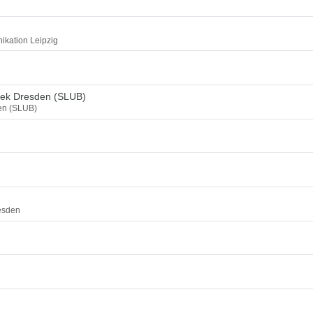
ikation Leipzig
thek Dresden (SLUB)
den (SLUB)
esden