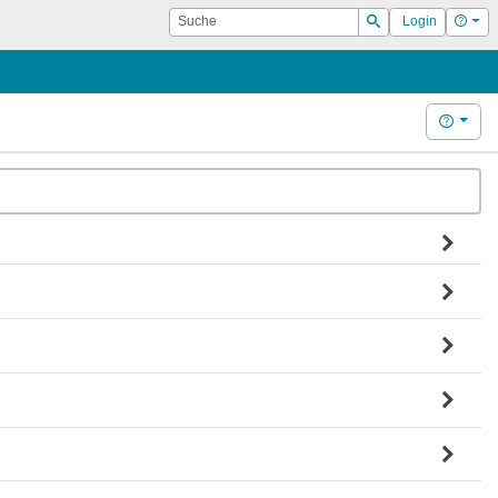
Suche
Hilf
Login
Suchen
Hilfe