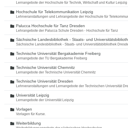
Lernangebote der Hochschule für Technik, Wirtschaft und Kultur Leipzig
Hochschule für Telekommunikation Leipzig
Ordner
Lehrveranstaltungen und Lehrangebote der Hochschule für Telekommun
Palucca Hochschule für Tanz Dresden
Ordner
Lehrangebote der Palucca Schule Dresden - Hochschule für Tanz
Sächsische Landesbibliothek - Staats- und Universitätsbiblio
Ordner
Sächsische Landesbibliothek - Staats- und Universitätsbibliothek Dres
Technische Universität Bergakademie Freiberg
Ordner
Lernangebote der TU Bergakademie Freiberg
Technische Universität Chemnitz
Ordner
Lernangebote der Technische Universität Chemnitz
Technische Universität Dresden
Ordner
Lehrveranstaltungen und Lernangebote der Technischen Universität Dr
Universität Leipzig
Ordner
Lernangebote der Universität Leipzig
Vorlagen
Ordner
Vorlagen für Kurse.
Weiterbildung
Ordner
Weiterbildungsangebote der sächsischen Hochschulen