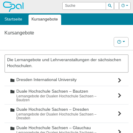
OPAL
Suche
Login
Hilf
Suchen
Startseite
Kursangebote
Kursangebote
Hilfe
Die Lernangebote und Lehrveranstaltungen der sächsischen
Hochschulen.
Dresden International University
Ordner
Duale Hochschule Sachsen – Bautzen
Ordner
Lernangebote der Dualen Hochschule Sachsen –
Bautzen
Duale Hochschule Sachsen – Dresden
Ordner
Lernangebote der Dualen Hochschule Sachsen –
Dresden
Duale Hochschule Sachsen – Glauchau
Ordner
Lernangebote der Dualen Hochschule Sachsen –