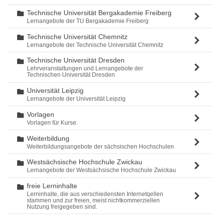
Technische Universität Bergakademie Freiberg
Ordner
Lernangebote der TU Bergakademie Freiberg
Technische Universität Chemnitz
Ordner
Lernangebote der Technische Universität Chemnitz
Technische Universität Dresden
Ordner
Lehrveranstaltungen und Lernangebote der
Technischen Universität Dresden
Universität Leipzig
Ordner
Lernangebote der Universität Leipzig
Vorlagen
Ordner
Vorlagen für Kurse.
Weiterbildung
Ordner
Weiterbildungsangebote der sächsischen Hochschulen
Westsächsische Hochschule Zwickau
Ordner
Lernangebote der Westsächsische Hochschule Zwickau
freie Lerninhalte
Ordner
Lerninhalte, die aus verschiedensten Internetqellen
stammen und zur freien, meist nichtkommerziellen
Nutzung freigegeben sind.