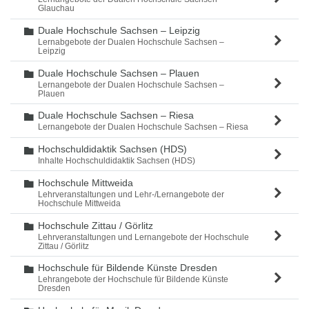
Glauchau
Duale Hochschule Sachsen – Leipzig
Ordner
Lernabgebote der Dualen Hochschule Sachsen –
Leipzig
Duale Hochschule Sachsen – Plauen
Ordner
Lernangebote der Dualen Hochschule Sachsen –
Plauen
Duale Hochschule Sachsen – Riesa
Ordner
Lernangebote der Dualen Hochschule Sachsen – Riesa
Hochschuldidaktik Sachsen (HDS)
Ordner
Inhalte Hochschuldidaktik Sachsen (HDS)
Hochschule Mittweida
Ordner
Lehrveranstaltungen und Lehr-/Lernangebote der
Hochschule Mittweida
Hochschule Zittau / Görlitz
Ordner
Lehrveranstaltungen und Lernangebote der Hochschule
Zittau / Görlitz
Hochschule für Bildende Künste Dresden
Ordner
Lehrangebote der Hochschule für Bildende Künste
Dresden