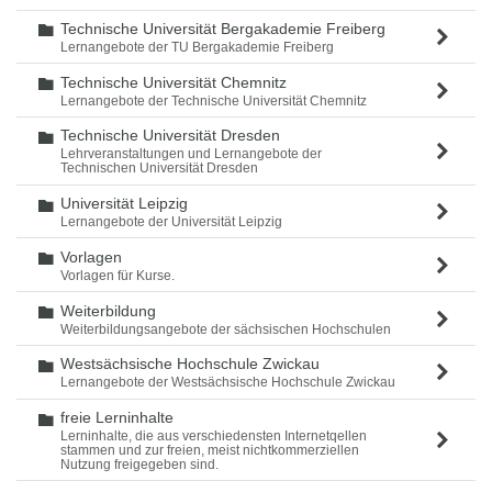
Technische Universität Bergakademie Freiberg
Ordner
Lernangebote der TU Bergakademie Freiberg
Technische Universität Chemnitz
Ordner
Lernangebote der Technische Universität Chemnitz
Technische Universität Dresden
Ordner
Lehrveranstaltungen und Lernangebote der
Technischen Universität Dresden
Universität Leipzig
Ordner
Lernangebote der Universität Leipzig
Vorlagen
Ordner
Vorlagen für Kurse.
Weiterbildung
Ordner
Weiterbildungsangebote der sächsischen Hochschulen
Westsächsische Hochschule Zwickau
Ordner
Lernangebote der Westsächsische Hochschule Zwickau
freie Lerninhalte
Ordner
Lerninhalte, die aus verschiedensten Internetqellen
stammen und zur freien, meist nichtkommerziellen
Nutzung freigegeben sind.