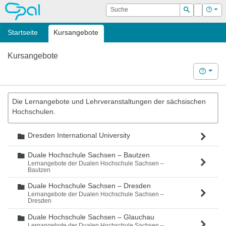
OPAL
Suche
Login
Hilf
Suchen
Startseite
Kursangebote
Kursangebote
Hilfe
Die Lernangebote und Lehrveranstaltungen der sächsischen
Hochschulen.
Dresden International University
Ordner
Duale Hochschule Sachsen – Bautzen
Ordner
Lernangebote der Dualen Hochschule Sachsen –
Bautzen
Duale Hochschule Sachsen – Dresden
Ordner
Lernangebote der Dualen Hochschule Sachsen –
Dresden
Duale Hochschule Sachsen – Glauchau
Ordner
Lernangebote der Dualen Hochschule Sachsen –