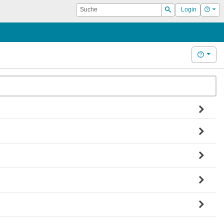
Suche
Hilf
Login
Suchen
Hilfe