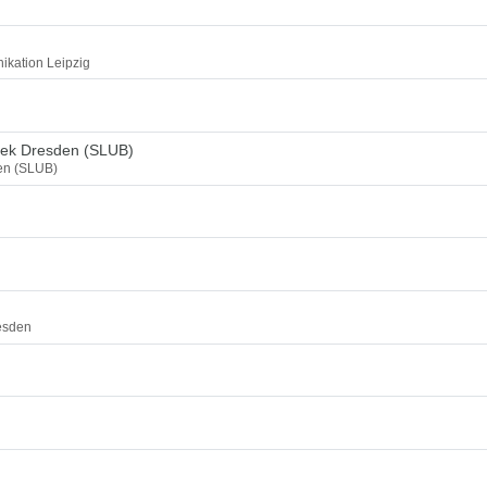
ikation Leipzig
thek Dresden (SLUB)
den (SLUB)
esden