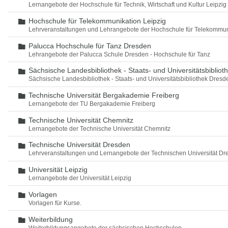
Lernangebote der Hochschule für Technik, Wirtschaft und Kultur Leipzig
Hochschule für Telekommunikation Leipzig
Ordner
Lehrveranstaltungen und Lehrangebote der Hochschule für Telekommun
Palucca Hochschule für Tanz Dresden
Ordner
Lehrangebote der Palucca Schule Dresden - Hochschule für Tanz
Sächsische Landesbibliothek - Staats- und Universitätsbiblio
Ordner
Sächsische Landesbibliothek - Staats- und Universitätsbibliothek Dres
Technische Universität Bergakademie Freiberg
Ordner
Lernangebote der TU Bergakademie Freiberg
Technische Universität Chemnitz
Ordner
Lernangebote der Technische Universität Chemnitz
Technische Universität Dresden
Ordner
Lehrveranstaltungen und Lernangebote der Technischen Universität Dr
Universität Leipzig
Ordner
Lernangebote der Universität Leipzig
Vorlagen
Ordner
Vorlagen für Kurse.
Weiterbildung
Ordner
Weiterbildungsangebote der sächsischen Hochschulen