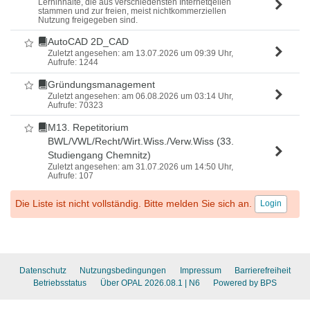
Lerninhalte, die aus verschiedensten Internetqellen
stammen und zur freien, meist nichtkommerziellen
Nutzung freigegeben sind.
AutoCAD 2D_CAD
Als Favorit markieren
Zuletzt angesehen: am 13.07.2026 um 09:39 Uhr,
Aufrufe: 1244
Gründungsmanagement
Als Favorit markieren
Zuletzt angesehen: am 06.08.2026 um 03:14 Uhr,
Aufrufe: 70323
M13. Repetitorium
Als Favorit markieren
BWL/VWL/Recht/Wirt.Wiss./Verw.Wiss (33.
Studiengang Chemnitz)
Zuletzt angesehen: am 31.07.2026 um 14:50 Uhr,
Aufrufe: 107
Die Liste ist nicht vollständig. Bitte melden Sie sich an.
Login
Datenschutz
Nutzungsbedingungen
Impressum
Barrierefreiheit
Betriebsstatus
Über OPAL 2026.08.1
| N6
Powered by BPS