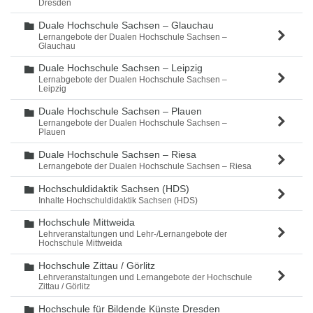
Dresden
Duale Hochschule Sachsen – Glauchau
Ordner
Lernangebote der Dualen Hochschule Sachsen –
Glauchau
Duale Hochschule Sachsen – Leipzig
Ordner
Lernabgebote der Dualen Hochschule Sachsen –
Leipzig
Duale Hochschule Sachsen – Plauen
Ordner
Lernangebote der Dualen Hochschule Sachsen –
Plauen
Duale Hochschule Sachsen – Riesa
Ordner
Lernangebote der Dualen Hochschule Sachsen – Riesa
Hochschuldidaktik Sachsen (HDS)
Ordner
Inhalte Hochschuldidaktik Sachsen (HDS)
Hochschule Mittweida
Ordner
Lehrveranstaltungen und Lehr-/Lernangebote der
Hochschule Mittweida
Hochschule Zittau / Görlitz
Ordner
Lehrveranstaltungen und Lernangebote der Hochschule
Zittau / Görlitz
Hochschule für Bildende Künste Dresden
Ordner