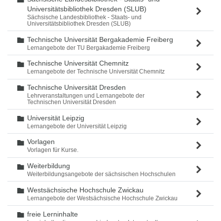
Universitätsbibliothek Dresden (SLUB)
Sächsische Landesbibliothek - Staats- und
Universitätsbibliothek Dresden (SLUB)
Technische Universität Bergakademie Freiberg
Ordner
Lernangebote der TU Bergakademie Freiberg
Technische Universität Chemnitz
Ordner
Lernangebote der Technische Universität Chemnitz
Technische Universität Dresden
Ordner
Lehrveranstaltungen und Lernangebote der
Technischen Universität Dresden
Universität Leipzig
Ordner
Lernangebote der Universität Leipzig
Vorlagen
Ordner
Vorlagen für Kurse.
Weiterbildung
Ordner
Weiterbildungsangebote der sächsischen Hochschulen
Westsächsische Hochschule Zwickau
Ordner
Lernangebote der Westsächsische Hochschule Zwickau
freie Lerninhalte
Ordner