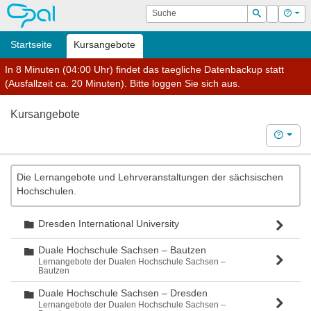
OPAL
Suche
Login
Hilf
Suchen
Startseite
Kursangebote
In 8 Minuten (04:00 Uhr) findet das taegliche Datenbackup statt
(Ausfallzeit ca. 20 Minuten). Bitte loggen Sie sich aus.
Kursangebote
Hilfe
Die Lernangebote und Lehrveranstaltungen der sächsischen
Hochschulen.
Dresden International University
Ordner
Duale Hochschule Sachsen – Bautzen
Ordner
Lernangebote der Dualen Hochschule Sachsen –
Bautzen
Duale Hochschule Sachsen – Dresden
Ordner
Lernangebote der Dualen Hochschule Sachsen –