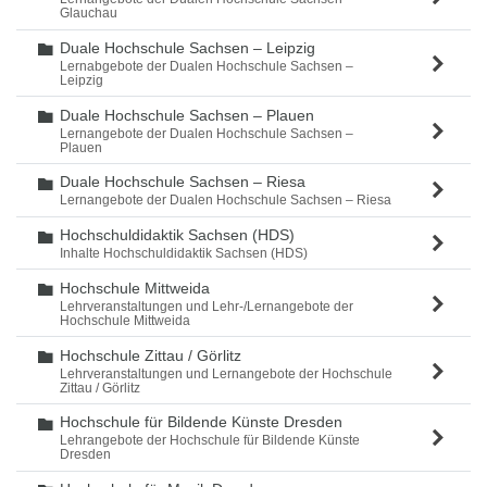
Glauchau
Duale Hochschule Sachsen – Leipzig
Ordner
Lernabgebote der Dualen Hochschule Sachsen –
Leipzig
Duale Hochschule Sachsen – Plauen
Ordner
Lernangebote der Dualen Hochschule Sachsen –
Plauen
Duale Hochschule Sachsen – Riesa
Ordner
Lernangebote der Dualen Hochschule Sachsen – Riesa
Hochschuldidaktik Sachsen (HDS)
Ordner
Inhalte Hochschuldidaktik Sachsen (HDS)
Hochschule Mittweida
Ordner
Lehrveranstaltungen und Lehr-/Lernangebote der
Hochschule Mittweida
Hochschule Zittau / Görlitz
Ordner
Lehrveranstaltungen und Lernangebote der Hochschule
Zittau / Görlitz
Hochschule für Bildende Künste Dresden
Ordner
Lehrangebote der Hochschule für Bildende Künste
Dresden