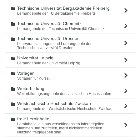
Technische Universität Bergakademie Freiberg
Ordner
Lernangebote der TU Bergakademie Freiberg
Technische Universität Chemnitz
Ordner
Lernangebote der Technische Universität Chemnitz
Technische Universität Dresden
Ordner
Lehrveranstaltungen und Lernangebote der
Technischen Universität Dresden
Universität Leipzig
Ordner
Lernangebote der Universität Leipzig
Vorlagen
Ordner
Vorlagen für Kurse.
Weiterbildung
Ordner
Weiterbildungsangebote der sächsischen Hochschulen
Westsächsische Hochschule Zwickau
Ordner
Lernangebote der Westsächsische Hochschule Zwickau
freie Lerninhalte
Ordner
Lerninhalte, die aus verschiedensten Internetqellen
stammen und zur freien, meist nichtkommerziellen
Nutzung freigegeben sind.