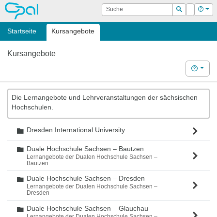
OPAL
Suche
Login
Hilf
Suchen
Startseite
Kursangebote
Kursangebote
Hilfe
Die Lernangebote und Lehrveranstaltungen der sächsischen
Hochschulen.
Dresden International University
Ordner
Duale Hochschule Sachsen – Bautzen
Ordner
Lernangebote der Dualen Hochschule Sachsen –
Bautzen
Duale Hochschule Sachsen – Dresden
Ordner
Lernangebote der Dualen Hochschule Sachsen –
Dresden
Duale Hochschule Sachsen – Glauchau
Ordner
Lernangebote der Dualen Hochschule Sachsen –