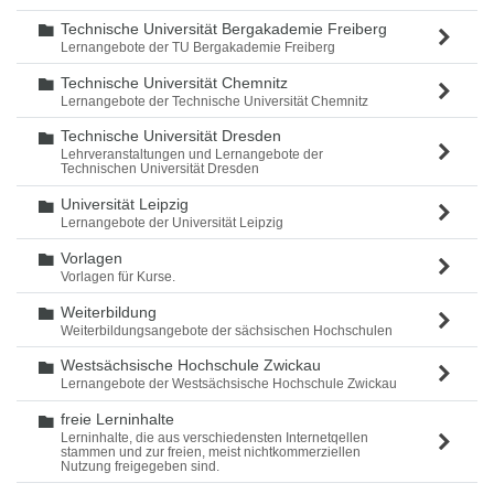
Technische Universität Bergakademie Freiberg
Ordner
Lernangebote der TU Bergakademie Freiberg
Technische Universität Chemnitz
Ordner
Lernangebote der Technische Universität Chemnitz
Technische Universität Dresden
Ordner
Lehrveranstaltungen und Lernangebote der
Technischen Universität Dresden
Universität Leipzig
Ordner
Lernangebote der Universität Leipzig
Vorlagen
Ordner
Vorlagen für Kurse.
Weiterbildung
Ordner
Weiterbildungsangebote der sächsischen Hochschulen
Westsächsische Hochschule Zwickau
Ordner
Lernangebote der Westsächsische Hochschule Zwickau
freie Lerninhalte
Ordner
Lerninhalte, die aus verschiedensten Internetqellen
stammen und zur freien, meist nichtkommerziellen
Nutzung freigegeben sind.