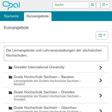
OPAL
Suche
Login
Hilf
Suchen
Startseite
Kursangebote
Kursangebote
Hilfe
Die Lernangebote und Lehrveranstaltungen der sächsischen
Hochschulen.
Dresden International University
Ordner
Duale Hochschule Sachsen – Bautzen
Ordner
Lernangebote der Dualen Hochschule Sachsen –
Bautzen
Duale Hochschule Sachsen – Dresden
Ordner
Lernangebote der Dualen Hochschule Sachsen –
Dresden
Duale Hochschule Sachsen – Glauchau
Ordner
Lernangebote der Dualen Hochschule Sachsen –