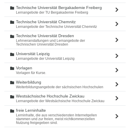
Technische Universität Bergakademie Freiberg
Ordner
Lernangebote der TU Bergakademie Freiberg
Technische Universität Chemnitz
Ordner
Lernangebote der Technische Universität Chemnitz
Technische Universität Dresden
Ordner
Lehrveranstaltungen und Lernangebote der
Technischen Universität Dresden
Universität Leipzig
Ordner
Lernangebote der Universität Leipzig
Vorlagen
Ordner
Vorlagen für Kurse.
Weiterbildung
Ordner
Weiterbildungsangebote der sächsischen Hochschulen
Westsächsische Hochschule Zwickau
Ordner
Lernangebote der Westsächsische Hochschule Zwickau
freie Lerninhalte
Ordner
Lerninhalte, die aus verschiedensten Internetqellen
stammen und zur freien, meist nichtkommerziellen
Nutzung freigegeben sind.