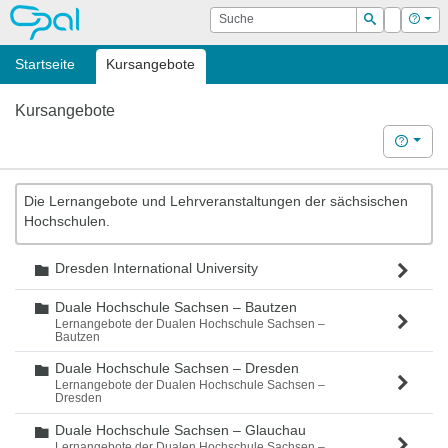
OPAL
Suche
Login
Hilf
Suchen
Startseite
Kursangebote
Kursangebote
Hilfe
Die Lernangebote und Lehrveranstaltungen der sächsischen
Hochschulen.
Dresden International University
Ordner
Duale Hochschule Sachsen – Bautzen
Ordner
Lernangebote der Dualen Hochschule Sachsen –
Bautzen
Duale Hochschule Sachsen – Dresden
Ordner
Lernangebote der Dualen Hochschule Sachsen –
Dresden
Duale Hochschule Sachsen – Glauchau
Ordner
Lernangebote der Dualen Hochschule Sachsen –