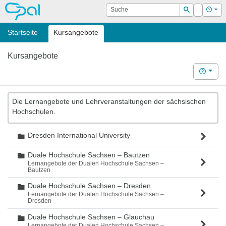
OPAL
Suche
Login
Hilf
Suchen
Startseite
Kursangebote
Kursangebote
Hilfe
Die Lernangebote und Lehrveranstaltungen der sächsischen
Hochschulen.
Dresden International University
Ordner
Duale Hochschule Sachsen – Bautzen
Ordner
Lernangebote der Dualen Hochschule Sachsen –
Bautzen
Duale Hochschule Sachsen – Dresden
Ordner
Lernangebote der Dualen Hochschule Sachsen –
Dresden
Duale Hochschule Sachsen – Glauchau
Ordner
Lernangebote der Dualen Hochschule Sachsen –