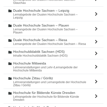
Glauchau
Duale Hochschule Sachsen – Leipzig
Ordner
Lernabgebote der Dualen Hochschule Sachsen –
Leipzig
Duale Hochschule Sachsen – Plauen
Ordner
Lernangebote der Dualen Hochschule Sachsen –
Plauen
Duale Hochschule Sachsen – Riesa
Ordner
Lernangebote der Dualen Hochschule Sachsen – Riesa
Hochschuldidaktik Sachsen (HDS)
Ordner
Inhalte Hochschuldidaktik Sachsen (HDS)
Hochschule Mittweida
Ordner
Lehrveranstaltungen und Lehr-/Lernangebote der
Hochschule Mittweida
Hochschule Zittau / Görlitz
Ordner
Lehrveranstaltungen und Lernangebote der Hochschule
Zittau / Görlitz
Hochschule für Bildende Künste Dresden
Ordner
Lehrangebote der Hochschule für Bildende Künste
Dresden