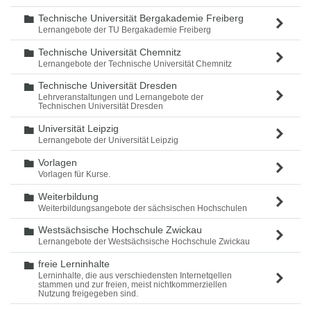
Technische Universität Bergakademie Freiberg
Ordner
Lernangebote der TU Bergakademie Freiberg
Technische Universität Chemnitz
Ordner
Lernangebote der Technische Universität Chemnitz
Technische Universität Dresden
Ordner
Lehrveranstaltungen und Lernangebote der
Technischen Universität Dresden
Universität Leipzig
Ordner
Lernangebote der Universität Leipzig
Vorlagen
Ordner
Vorlagen für Kurse.
Weiterbildung
Ordner
Weiterbildungsangebote der sächsischen Hochschulen
Westsächsische Hochschule Zwickau
Ordner
Lernangebote der Westsächsische Hochschule Zwickau
freie Lerninhalte
Ordner
Lerninhalte, die aus verschiedensten Internetqellen
stammen und zur freien, meist nichtkommerziellen
Nutzung freigegeben sind.