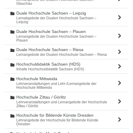
Glauchau
Duale Hochschule Sachsen – Leipzig
Ordner
Lernabgebote der Dualen Hochschule Sachsen –
Leipzig
Duale Hochschule Sachsen – Plauen
Ordner
Lernangebote der Dualen Hochschule Sachsen –
Plauen
Duale Hochschule Sachsen – Riesa
Ordner
Lernangebote der Dualen Hochschule Sachsen – Riesa
Hochschuldidaktik Sachsen (HDS)
Ordner
Inhalte Hochschuldidaktik Sachsen (HDS)
Hochschule Mittweida
Ordner
Lehrveranstaltungen und Lehr-/Lernangebote der
Hochschule Mittweida
Hochschule Zittau / Görlitz
Ordner
Lehrveranstaltungen und Lernangebote der Hochschule
Zittau / Görlitz
Hochschule für Bildende Künste Dresden
Ordner
Lehrangebote der Hochschule für Bildende Künste
Dresden