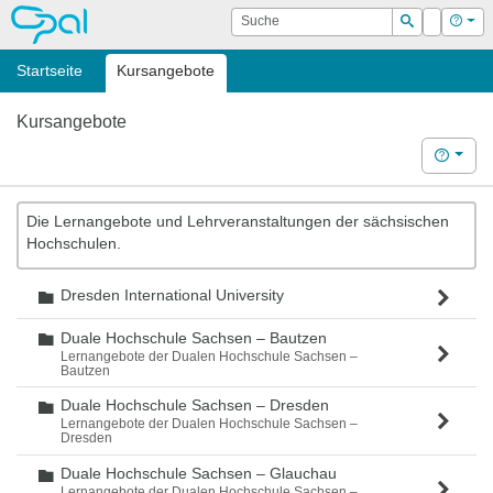
OPAL
Suche
Login
Hilf
Suchen
Startseite
Kursangebote
Kursangebote
Hilfe
Die Lernangebote und Lehrveranstaltungen der sächsischen
Hochschulen.
Dresden International University
Ordner
Duale Hochschule Sachsen – Bautzen
Ordner
Lernangebote der Dualen Hochschule Sachsen –
Bautzen
Duale Hochschule Sachsen – Dresden
Ordner
Lernangebote der Dualen Hochschule Sachsen –
Dresden
Duale Hochschule Sachsen – Glauchau
Ordner
Lernangebote der Dualen Hochschule Sachsen –