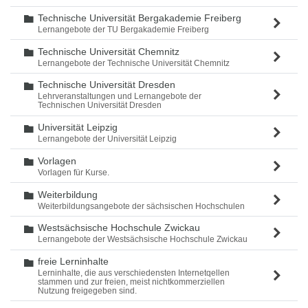
Technische Universität Bergakademie Freiberg
Ordner
Lernangebote der TU Bergakademie Freiberg
Technische Universität Chemnitz
Ordner
Lernangebote der Technische Universität Chemnitz
Technische Universität Dresden
Ordner
Lehrveranstaltungen und Lernangebote der
Technischen Universität Dresden
Universität Leipzig
Ordner
Lernangebote der Universität Leipzig
Vorlagen
Ordner
Vorlagen für Kurse.
Weiterbildung
Ordner
Weiterbildungsangebote der sächsischen Hochschulen
Westsächsische Hochschule Zwickau
Ordner
Lernangebote der Westsächsische Hochschule Zwickau
freie Lerninhalte
Ordner
Lerninhalte, die aus verschiedensten Internetqellen
stammen und zur freien, meist nichtkommerziellen
Nutzung freigegeben sind.