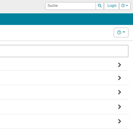
Suche
Hilf
Login
Suchen
Hilfe