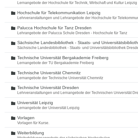
Lernangebote der Hochschule für Technik, Wirtschaft und Kultur Leipzig
Hochschule für Telekommunikation Leipzig
Ordner
Lehrveranstaltungen und Lehrangebote der Hochschule für Telekommun
Palucca Hochschule für Tanz Dresden
Ordner
Lehrangebote der Palucca Schule Dresden - Hochschule für Tanz
Sächsische Landesbibliothek - Staats- und Universitätsbiblio
Ordner
Sächsische Landesbibliothek - Staats- und Universitätsbibliothek Dres
Technische Universität Bergakademie Freiberg
Ordner
Lernangebote der TU Bergakademie Freiberg
Technische Universität Chemnitz
Ordner
Lernangebote der Technische Universität Chemnitz
Technische Universität Dresden
Ordner
Lehrveranstaltungen und Lernangebote der Technischen Universität Dr
Universität Leipzig
Ordner
Lernangebote der Universität Leipzig
Vorlagen
Ordner
Vorlagen für Kurse.
Weiterbildung
Ordner
Weiterbildungsangebote der sächsischen Hochschulen