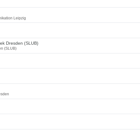
ikation Leipzig
thek Dresden (SLUB)
den (SLUB)
esden