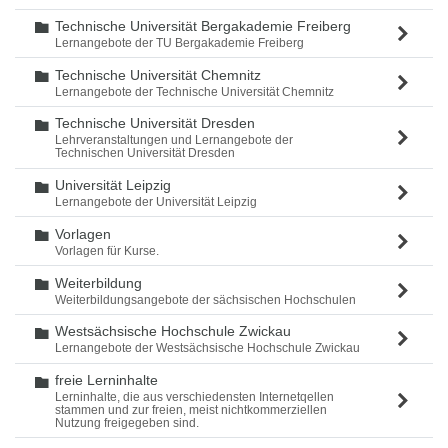
Technische Universität Bergakademie Freiberg
Ordner
Lernangebote der TU Bergakademie Freiberg
Technische Universität Chemnitz
Ordner
Lernangebote der Technische Universität Chemnitz
Technische Universität Dresden
Ordner
Lehrveranstaltungen und Lernangebote der
Technischen Universität Dresden
Universität Leipzig
Ordner
Lernangebote der Universität Leipzig
Vorlagen
Ordner
Vorlagen für Kurse.
Weiterbildung
Ordner
Weiterbildungsangebote der sächsischen Hochschulen
Westsächsische Hochschule Zwickau
Ordner
Lernangebote der Westsächsische Hochschule Zwickau
freie Lerninhalte
Ordner
Lerninhalte, die aus verschiedensten Internetqellen
stammen und zur freien, meist nichtkommerziellen
Nutzung freigegeben sind.