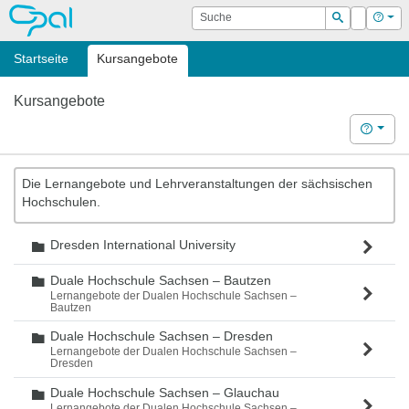
OPAL
Suche
Login
Hilf
Suchen
Startseite
Kursangebote
Kursangebote
Hilfe
Die Lernangebote und Lehrveranstaltungen der sächsischen
Hochschulen.
Dresden International University
Ordner
Duale Hochschule Sachsen – Bautzen
Ordner
Lernangebote der Dualen Hochschule Sachsen –
Bautzen
Duale Hochschule Sachsen – Dresden
Ordner
Lernangebote der Dualen Hochschule Sachsen –
Dresden
Duale Hochschule Sachsen – Glauchau
Ordner
Lernangebote der Dualen Hochschule Sachsen –