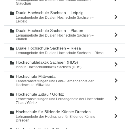
Glauchau
Duale Hochschule Sachsen – Leipzig
Ordner
Lernabgebote der Dualen Hochschule Sachsen –
Leipzig
Duale Hochschule Sachsen – Plauen
Ordner
Lernangebote der Dualen Hochschule Sachsen –
Plauen
Duale Hochschule Sachsen – Riesa
Ordner
Lernangebote der Dualen Hochschule Sachsen – Riesa
Hochschuldidaktik Sachsen (HDS)
Ordner
Inhalte Hochschuldidaktik Sachsen (HDS)
Hochschule Mittweida
Ordner
Lehrveranstaltungen und Lehr-/Lernangebote der
Hochschule Mittweida
Hochschule Zittau / Görlitz
Ordner
Lehrveranstaltungen und Lernangebote der Hochschule
Zittau / Görlitz
Hochschule für Bildende Künste Dresden
Ordner
Lehrangebote der Hochschule für Bildende Künste
Dresden