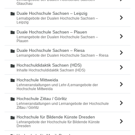
Glauchau
Duale Hochschule Sachsen – Leipzig
Ordner
Lernabgebote der Dualen Hochschule Sachsen –
Leipzig
Duale Hochschule Sachsen – Plauen
Ordner
Lernangebote der Dualen Hochschule Sachsen –
Plauen
Duale Hochschule Sachsen – Riesa
Ordner
Lernangebote der Dualen Hochschule Sachsen – Riesa
Hochschuldidaktik Sachsen (HDS)
Ordner
Inhalte Hochschuldidaktik Sachsen (HDS)
Hochschule Mittweida
Ordner
Lehrveranstaltungen und Lehr-/Lernangebote der
Hochschule Mittweida
Hochschule Zittau / Görlitz
Ordner
Lehrveranstaltungen und Lernangebote der Hochschule
Zittau / Görlitz
Hochschule für Bildende Künste Dresden
Ordner
Lehrangebote der Hochschule für Bildende Künste
Dresden