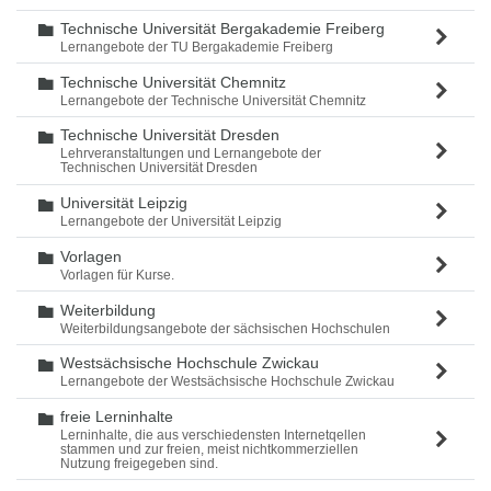
Technische Universität Bergakademie Freiberg
Ordner
Lernangebote der TU Bergakademie Freiberg
Technische Universität Chemnitz
Ordner
Lernangebote der Technische Universität Chemnitz
Technische Universität Dresden
Ordner
Lehrveranstaltungen und Lernangebote der
Technischen Universität Dresden
Universität Leipzig
Ordner
Lernangebote der Universität Leipzig
Vorlagen
Ordner
Vorlagen für Kurse.
Weiterbildung
Ordner
Weiterbildungsangebote der sächsischen Hochschulen
Westsächsische Hochschule Zwickau
Ordner
Lernangebote der Westsächsische Hochschule Zwickau
freie Lerninhalte
Ordner
Lerninhalte, die aus verschiedensten Internetqellen
stammen und zur freien, meist nichtkommerziellen
Nutzung freigegeben sind.