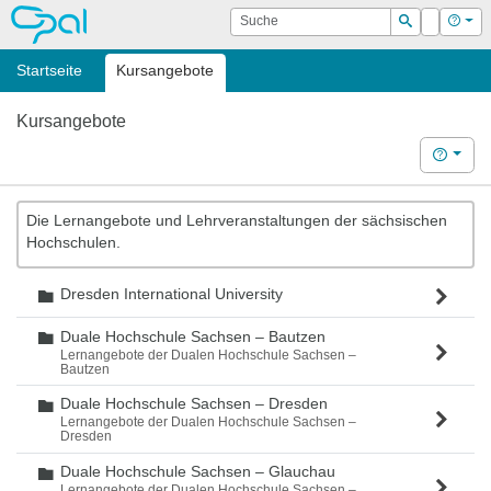
OPAL
Suche
Login
Hilf
Suchen
Startseite
Kursangebote
Kursangebote
Hilfe
Die Lernangebote und Lehrveranstaltungen der sächsischen
Hochschulen.
Dresden International University
Ordner
Duale Hochschule Sachsen – Bautzen
Ordner
Lernangebote der Dualen Hochschule Sachsen –
Bautzen
Duale Hochschule Sachsen – Dresden
Ordner
Lernangebote der Dualen Hochschule Sachsen –
Dresden
Duale Hochschule Sachsen – Glauchau
Ordner
Lernangebote der Dualen Hochschule Sachsen –