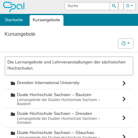
OPAL
Suche
Login
Hilf
Suchen
Startseite
Kursangebote
Kursangebote
Hilfe
Die Lernangebote und Lehrveranstaltungen der sächsischen
Hochschulen.
Dresden International University
Ordner
Duale Hochschule Sachsen – Bautzen
Ordner
Lernangebote der Dualen Hochschule Sachsen –
Bautzen
Duale Hochschule Sachsen – Dresden
Ordner
Lernangebote der Dualen Hochschule Sachsen –
Dresden
Duale Hochschule Sachsen – Glauchau
Ordner
Lernangebote der Dualen Hochschule Sachsen –