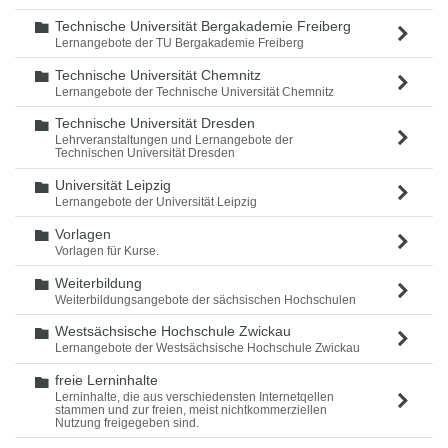
Technische Universität Bergakademie Freiberg
Ordner
Lernangebote der TU Bergakademie Freiberg
Technische Universität Chemnitz
Ordner
Lernangebote der Technische Universität Chemnitz
Technische Universität Dresden
Ordner
Lehrveranstaltungen und Lernangebote der
Technischen Universität Dresden
Universität Leipzig
Ordner
Lernangebote der Universität Leipzig
Vorlagen
Ordner
Vorlagen für Kurse.
Weiterbildung
Ordner
Weiterbildungsangebote der sächsischen Hochschulen
Westsächsische Hochschule Zwickau
Ordner
Lernangebote der Westsächsische Hochschule Zwickau
freie Lerninhalte
Ordner
Lerninhalte, die aus verschiedensten Internetqellen
stammen und zur freien, meist nichtkommerziellen
Nutzung freigegeben sind.