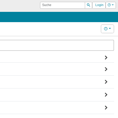
Suche
Hilf
Login
Suchen
Hilfe