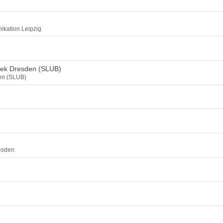
ikation Leipzig
thek Dresden (SLUB)
den (SLUB)
esden