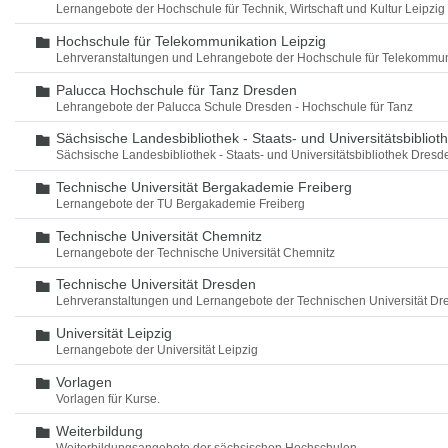
Lernangebote der Hochschule für Technik, Wirtschaft und Kultur Leipzig
Hochschule für Telekommunikation Leipzig
Ordner
Lehrveranstaltungen und Lehrangebote der Hochschule für Telekommun
Palucca Hochschule für Tanz Dresden
Ordner
Lehrangebote der Palucca Schule Dresden - Hochschule für Tanz
Sächsische Landesbibliothek - Staats- und Universitätsbiblio
Ordner
Sächsische Landesbibliothek - Staats- und Universitätsbibliothek Dres
Technische Universität Bergakademie Freiberg
Ordner
Lernangebote der TU Bergakademie Freiberg
Technische Universität Chemnitz
Ordner
Lernangebote der Technische Universität Chemnitz
Technische Universität Dresden
Ordner
Lehrveranstaltungen und Lernangebote der Technischen Universität Dr
Universität Leipzig
Ordner
Lernangebote der Universität Leipzig
Vorlagen
Ordner
Vorlagen für Kurse.
Weiterbildung
Ordner
Weiterbildungsangebote der sächsischen Hochschulen