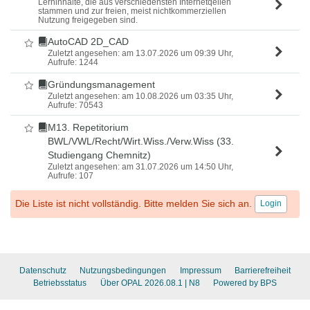
Lerninhalte, die aus verschiedensten Internetqellen
stammen und zur freien, meist nichtkommerziellen
Nutzung freigegeben sind.
AutoCAD 2D_CAD
Als Favorit markieren
Zuletzt angesehen: am 13.07.2026 um 09:39 Uhr,
Aufrufe: 1244
Gründungsmanagement
Als Favorit markieren
Zuletzt angesehen: am 10.08.2026 um 03:35 Uhr,
Aufrufe: 70543
M13. Repetitorium
Als Favorit markieren
BWL/VWL/Recht/Wirt.Wiss./Verw.Wiss (33.
Studiengang Chemnitz)
Zuletzt angesehen: am 31.07.2026 um 14:50 Uhr,
Aufrufe: 107
Die Liste ist nicht vollständig. Bitte melden Sie sich an.
Login
Datenschutz
Nutzungsbedingungen
Impressum
Barrierefreiheit
Betriebsstatus
Über OPAL 2026.08.1
| N8
Powered by BPS