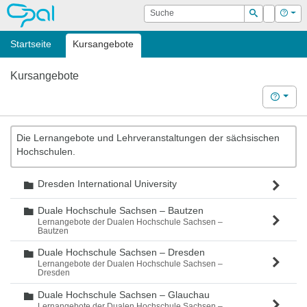
OPAL
Suche
Login
Hilf
Suchen
Startseite
Kursangebote
Kursangebote
Hilfe
Die Lernangebote und Lehrveranstaltungen der sächsischen
Hochschulen.
Dresden International University
Ordner
Duale Hochschule Sachsen – Bautzen
Ordner
Lernangebote der Dualen Hochschule Sachsen –
Bautzen
Duale Hochschule Sachsen – Dresden
Ordner
Lernangebote der Dualen Hochschule Sachsen –
Dresden
Duale Hochschule Sachsen – Glauchau
Ordner
Lernangebote der Dualen Hochschule Sachsen –