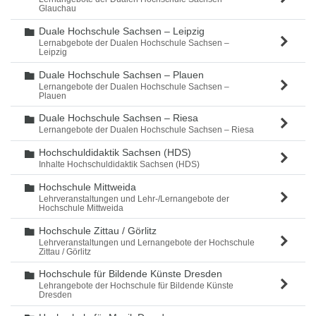
Glauchau
Duale Hochschule Sachsen – Leipzig
Ordner
Lernabgebote der Dualen Hochschule Sachsen –
Leipzig
Duale Hochschule Sachsen – Plauen
Ordner
Lernangebote der Dualen Hochschule Sachsen –
Plauen
Duale Hochschule Sachsen – Riesa
Ordner
Lernangebote der Dualen Hochschule Sachsen – Riesa
Hochschuldidaktik Sachsen (HDS)
Ordner
Inhalte Hochschuldidaktik Sachsen (HDS)
Hochschule Mittweida
Ordner
Lehrveranstaltungen und Lehr-/Lernangebote der
Hochschule Mittweida
Hochschule Zittau / Görlitz
Ordner
Lehrveranstaltungen und Lernangebote der Hochschule
Zittau / Görlitz
Hochschule für Bildende Künste Dresden
Ordner
Lehrangebote der Hochschule für Bildende Künste
Dresden