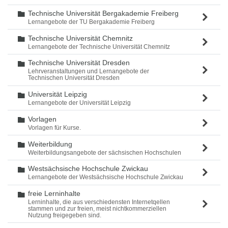
Technische Universität Bergakademie Freiberg
Ordner
Lernangebote der TU Bergakademie Freiberg
Technische Universität Chemnitz
Ordner
Lernangebote der Technische Universität Chemnitz
Technische Universität Dresden
Ordner
Lehrveranstaltungen und Lernangebote der
Technischen Universität Dresden
Universität Leipzig
Ordner
Lernangebote der Universität Leipzig
Vorlagen
Ordner
Vorlagen für Kurse.
Weiterbildung
Ordner
Weiterbildungsangebote der sächsischen Hochschulen
Westsächsische Hochschule Zwickau
Ordner
Lernangebote der Westsächsische Hochschule Zwickau
freie Lerninhalte
Ordner
Lerninhalte, die aus verschiedensten Internetqellen
stammen und zur freien, meist nichtkommerziellen
Nutzung freigegeben sind.