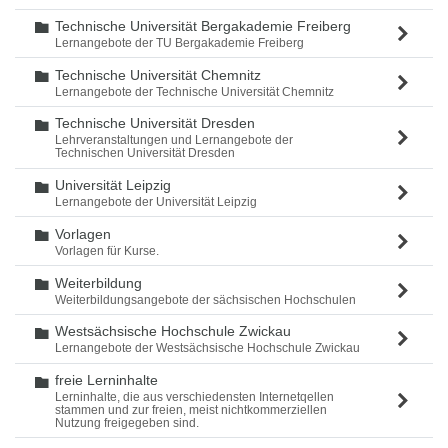
Technische Universität Bergakademie Freiberg
Ordner
Lernangebote der TU Bergakademie Freiberg
Technische Universität Chemnitz
Ordner
Lernangebote der Technische Universität Chemnitz
Technische Universität Dresden
Ordner
Lehrveranstaltungen und Lernangebote der
Technischen Universität Dresden
Universität Leipzig
Ordner
Lernangebote der Universität Leipzig
Vorlagen
Ordner
Vorlagen für Kurse.
Weiterbildung
Ordner
Weiterbildungsangebote der sächsischen Hochschulen
Westsächsische Hochschule Zwickau
Ordner
Lernangebote der Westsächsische Hochschule Zwickau
freie Lerninhalte
Ordner
Lerninhalte, die aus verschiedensten Internetqellen
stammen und zur freien, meist nichtkommerziellen
Nutzung freigegeben sind.