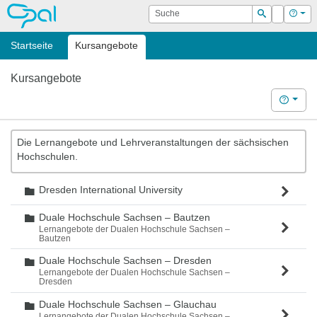
OPAL
Suche
Login
Hilf
Suchen
Startseite
Kursangebote
Kursangebote
Hilfe
Die Lernangebote und Lehrveranstaltungen der sächsischen
Hochschulen.
Dresden International University
Ordner
Duale Hochschule Sachsen – Bautzen
Ordner
Lernangebote der Dualen Hochschule Sachsen –
Bautzen
Duale Hochschule Sachsen – Dresden
Ordner
Lernangebote der Dualen Hochschule Sachsen –
Dresden
Duale Hochschule Sachsen – Glauchau
Ordner
Lernangebote der Dualen Hochschule Sachsen –