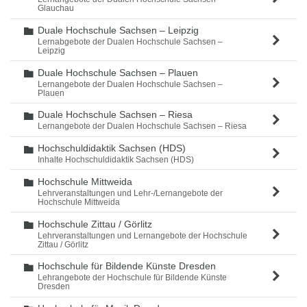
Glauchau
Duale Hochschule Sachsen – Leipzig
Ordner
Lernabgebote der Dualen Hochschule Sachsen –
Leipzig
Duale Hochschule Sachsen – Plauen
Ordner
Lernangebote der Dualen Hochschule Sachsen –
Plauen
Duale Hochschule Sachsen – Riesa
Ordner
Lernangebote der Dualen Hochschule Sachsen – Riesa
Hochschuldidaktik Sachsen (HDS)
Ordner
Inhalte Hochschuldidaktik Sachsen (HDS)
Hochschule Mittweida
Ordner
Lehrveranstaltungen und Lehr-/Lernangebote der
Hochschule Mittweida
Hochschule Zittau / Görlitz
Ordner
Lehrveranstaltungen und Lernangebote der Hochschule
Zittau / Görlitz
Hochschule für Bildende Künste Dresden
Ordner
Lehrangebote der Hochschule für Bildende Künste
Dresden