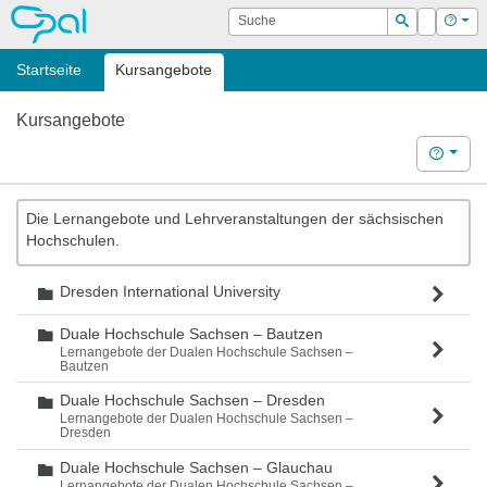
OPAL
Suche
Login
Hilf
Suchen
Startseite
Kursangebote
Kursangebote
Hilfe
Die Lernangebote und Lehrveranstaltungen der sächsischen
Hochschulen.
Dresden International University
Ordner
Duale Hochschule Sachsen – Bautzen
Ordner
Lernangebote der Dualen Hochschule Sachsen –
Bautzen
Duale Hochschule Sachsen – Dresden
Ordner
Lernangebote der Dualen Hochschule Sachsen –
Dresden
Duale Hochschule Sachsen – Glauchau
Ordner
Lernangebote der Dualen Hochschule Sachsen –