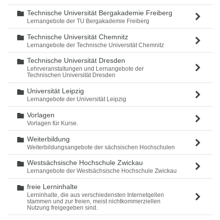
Technische Universität Bergakademie Freiberg
Ordner
Lernangebote der TU Bergakademie Freiberg
Technische Universität Chemnitz
Ordner
Lernangebote der Technische Universität Chemnitz
Technische Universität Dresden
Ordner
Lehrveranstaltungen und Lernangebote der
Technischen Universität Dresden
Universität Leipzig
Ordner
Lernangebote der Universität Leipzig
Vorlagen
Ordner
Vorlagen für Kurse.
Weiterbildung
Ordner
Weiterbildungsangebote der sächsischen Hochschulen
Westsächsische Hochschule Zwickau
Ordner
Lernangebote der Westsächsische Hochschule Zwickau
freie Lerninhalte
Ordner
Lerninhalte, die aus verschiedensten Internetqellen
stammen und zur freien, meist nichtkommerziellen
Nutzung freigegeben sind.