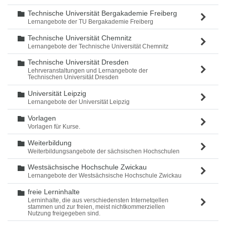
Technische Universität Bergakademie Freiberg
Ordner
Lernangebote der TU Bergakademie Freiberg
Technische Universität Chemnitz
Ordner
Lernangebote der Technische Universität Chemnitz
Technische Universität Dresden
Ordner
Lehrveranstaltungen und Lernangebote der
Technischen Universität Dresden
Universität Leipzig
Ordner
Lernangebote der Universität Leipzig
Vorlagen
Ordner
Vorlagen für Kurse.
Weiterbildung
Ordner
Weiterbildungsangebote der sächsischen Hochschulen
Westsächsische Hochschule Zwickau
Ordner
Lernangebote der Westsächsische Hochschule Zwickau
freie Lerninhalte
Ordner
Lerninhalte, die aus verschiedensten Internetqellen
stammen und zur freien, meist nichtkommerziellen
Nutzung freigegeben sind.