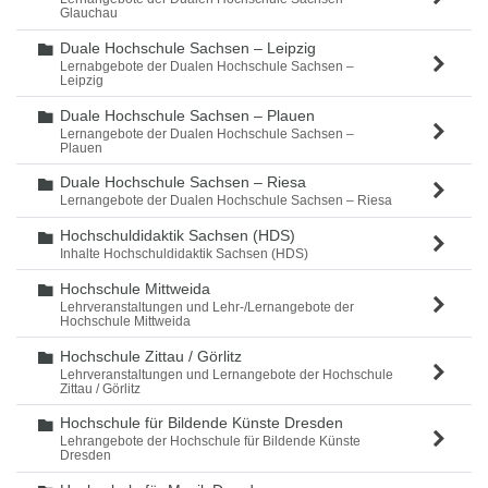
Glauchau
Duale Hochschule Sachsen – Leipzig
Ordner
Lernabgebote der Dualen Hochschule Sachsen –
Leipzig
Duale Hochschule Sachsen – Plauen
Ordner
Lernangebote der Dualen Hochschule Sachsen –
Plauen
Duale Hochschule Sachsen – Riesa
Ordner
Lernangebote der Dualen Hochschule Sachsen – Riesa
Hochschuldidaktik Sachsen (HDS)
Ordner
Inhalte Hochschuldidaktik Sachsen (HDS)
Hochschule Mittweida
Ordner
Lehrveranstaltungen und Lehr-/Lernangebote der
Hochschule Mittweida
Hochschule Zittau / Görlitz
Ordner
Lehrveranstaltungen und Lernangebote der Hochschule
Zittau / Görlitz
Hochschule für Bildende Künste Dresden
Ordner
Lehrangebote der Hochschule für Bildende Künste
Dresden