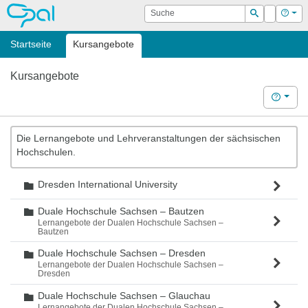
OPAL
Suche
Login
Hilf
Suchen
Startseite
Kursangebote
Kursangebote
Hilfe
Die Lernangebote und Lehrveranstaltungen der sächsischen
Hochschulen.
Dresden International University
Ordner
Duale Hochschule Sachsen – Bautzen
Ordner
Lernangebote der Dualen Hochschule Sachsen –
Bautzen
Duale Hochschule Sachsen – Dresden
Ordner
Lernangebote der Dualen Hochschule Sachsen –
Dresden
Duale Hochschule Sachsen – Glauchau
Ordner
Lernangebote der Dualen Hochschule Sachsen –