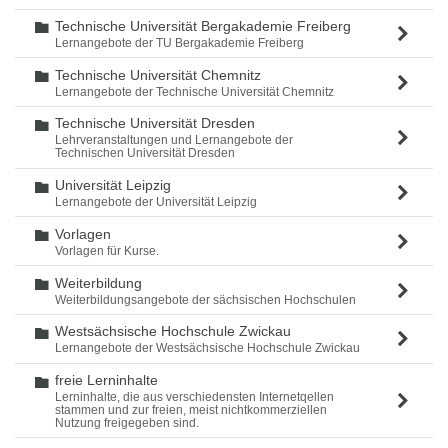
Technische Universität Bergakademie Freiberg
Ordner
Lernangebote der TU Bergakademie Freiberg
Technische Universität Chemnitz
Ordner
Lernangebote der Technische Universität Chemnitz
Technische Universität Dresden
Ordner
Lehrveranstaltungen und Lernangebote der
Technischen Universität Dresden
Universität Leipzig
Ordner
Lernangebote der Universität Leipzig
Vorlagen
Ordner
Vorlagen für Kurse.
Weiterbildung
Ordner
Weiterbildungsangebote der sächsischen Hochschulen
Westsächsische Hochschule Zwickau
Ordner
Lernangebote der Westsächsische Hochschule Zwickau
freie Lerninhalte
Ordner
Lerninhalte, die aus verschiedensten Internetqellen
stammen und zur freien, meist nichtkommerziellen
Nutzung freigegeben sind.