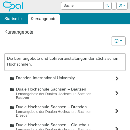
OPAL
Suche
Login
Hilf
Suchen
Startseite
Kursangebote
Kursangebote
Hilfe
Die Lernangebote und Lehrveranstaltungen der sächsischen
Hochschulen.
Dresden International University
Ordner
Duale Hochschule Sachsen – Bautzen
Ordner
Lernangebote der Dualen Hochschule Sachsen –
Bautzen
Duale Hochschule Sachsen – Dresden
Ordner
Lernangebote der Dualen Hochschule Sachsen –
Dresden
Duale Hochschule Sachsen – Glauchau
Ordner
Lernangebote der Dualen Hochschule Sachsen –