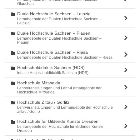
Glauchau
Duale Hochschule Sachsen – Leipzig
Ordner
Lernabgebote der Dualen Hochschule Sachsen –
Leipzig
Duale Hochschule Sachsen – Plauen
Ordner
Lernangebote der Dualen Hochschule Sachsen –
Plauen
Duale Hochschule Sachsen – Riesa
Ordner
Lernangebote der Dualen Hochschule Sachsen – Riesa
Hochschuldidaktik Sachsen (HDS)
Ordner
Inhalte Hochschuldidaktik Sachsen (HDS)
Hochschule Mittweida
Ordner
Lehrveranstaltungen und Lehr-/Lernangebote der
Hochschule Mittweida
Hochschule Zittau / Görlitz
Ordner
Lehrveranstaltungen und Lernangebote der Hochschule
Zittau / Görlitz
Hochschule für Bildende Künste Dresden
Ordner
Lehrangebote der Hochschule für Bildende Künste
Dresden