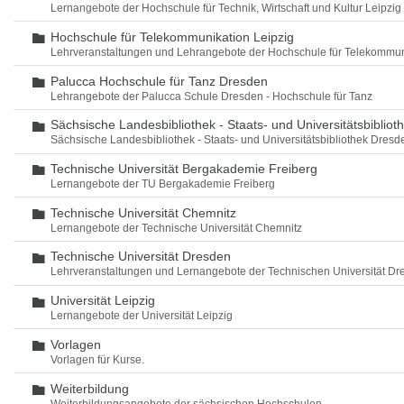
Lernangebote der Hochschule für Technik, Wirtschaft und Kultur Leipzig
Hochschule für Telekommunikation Leipzig
Ordner
Lehrveranstaltungen und Lehrangebote der Hochschule für Telekommun
Palucca Hochschule für Tanz Dresden
Ordner
Lehrangebote der Palucca Schule Dresden - Hochschule für Tanz
Sächsische Landesbibliothek - Staats- und Universitätsbiblio
Ordner
Sächsische Landesbibliothek - Staats- und Universitätsbibliothek Dres
Technische Universität Bergakademie Freiberg
Ordner
Lernangebote der TU Bergakademie Freiberg
Technische Universität Chemnitz
Ordner
Lernangebote der Technische Universität Chemnitz
Technische Universität Dresden
Ordner
Lehrveranstaltungen und Lernangebote der Technischen Universität Dr
Universität Leipzig
Ordner
Lernangebote der Universität Leipzig
Vorlagen
Ordner
Vorlagen für Kurse.
Weiterbildung
Ordner
Weiterbildungsangebote der sächsischen Hochschulen