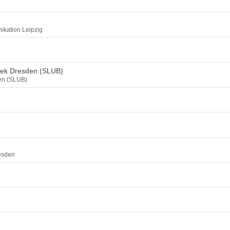
ikation Leipzig
thek Dresden (SLUB)
den (SLUB)
esden