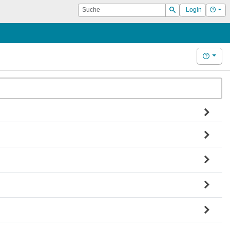
Suche
Hilf
Login
Suchen
Hilfe