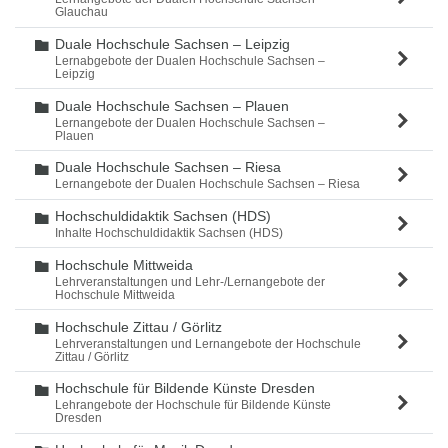
Glauchau
Duale Hochschule Sachsen – Leipzig
Ordner
Lernabgebote der Dualen Hochschule Sachsen –
Leipzig
Duale Hochschule Sachsen – Plauen
Ordner
Lernangebote der Dualen Hochschule Sachsen –
Plauen
Duale Hochschule Sachsen – Riesa
Ordner
Lernangebote der Dualen Hochschule Sachsen – Riesa
Hochschuldidaktik Sachsen (HDS)
Ordner
Inhalte Hochschuldidaktik Sachsen (HDS)
Hochschule Mittweida
Ordner
Lehrveranstaltungen und Lehr-/Lernangebote der
Hochschule Mittweida
Hochschule Zittau / Görlitz
Ordner
Lehrveranstaltungen und Lernangebote der Hochschule
Zittau / Görlitz
Hochschule für Bildende Künste Dresden
Ordner
Lehrangebote der Hochschule für Bildende Künste
Dresden