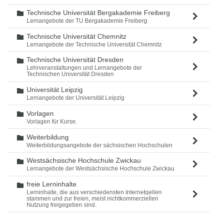
Technische Universität Bergakademie Freiberg
Ordner
Lernangebote der TU Bergakademie Freiberg
Technische Universität Chemnitz
Ordner
Lernangebote der Technische Universität Chemnitz
Technische Universität Dresden
Ordner
Lehrveranstaltungen und Lernangebote der
Technischen Universität Dresden
Universität Leipzig
Ordner
Lernangebote der Universität Leipzig
Vorlagen
Ordner
Vorlagen für Kurse.
Weiterbildung
Ordner
Weiterbildungsangebote der sächsischen Hochschulen
Westsächsische Hochschule Zwickau
Ordner
Lernangebote der Westsächsische Hochschule Zwickau
freie Lerninhalte
Ordner
Lerninhalte, die aus verschiedensten Internetqellen
stammen und zur freien, meist nichtkommerziellen
Nutzung freigegeben sind.