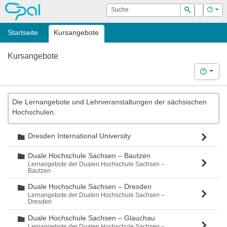
OPAL
Suche
Login
Hilf
Suchen
Startseite
Kursangebote
Kursangebote
Hilfe
Die Lernangebote und Lehrveranstaltungen der sächsischen
Hochschulen.
Dresden International University
Ordner
Duale Hochschule Sachsen – Bautzen
Ordner
Lernangebote der Dualen Hochschule Sachsen –
Bautzen
Duale Hochschule Sachsen – Dresden
Ordner
Lernangebote der Dualen Hochschule Sachsen –
Dresden
Duale Hochschule Sachsen – Glauchau
Ordner
Lernangebote der Dualen Hochschule Sachsen –