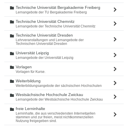
Technische Universität Bergakademie Freiberg
Ordner
Lernangebote der TU Bergakademie Freiberg
Technische Universität Chemnitz
Ordner
Lernangebote der Technische Universität Chemnitz
Technische Universität Dresden
Ordner
Lehrveranstaltungen und Lernangebote der
Technischen Universität Dresden
Universität Leipzig
Ordner
Lernangebote der Universität Leipzig
Vorlagen
Ordner
Vorlagen für Kurse.
Weiterbildung
Ordner
Weiterbildungsangebote der sächsischen Hochschulen
Westsächsische Hochschule Zwickau
Ordner
Lernangebote der Westsächsische Hochschule Zwickau
freie Lerninhalte
Ordner
Lerninhalte, die aus verschiedensten Internetqellen
stammen und zur freien, meist nichtkommerziellen
Nutzung freigegeben sind.