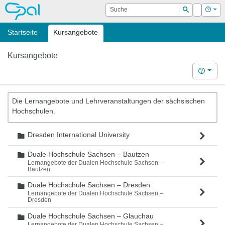
OPAL
Suche
Login
Hilf
Suchen
Startseite
Kursangebote
Kursangebote
Hilfe
Die Lernangebote und Lehrveranstaltungen der sächsischen
Hochschulen.
Dresden International University
Ordner
Duale Hochschule Sachsen – Bautzen
Ordner
Lernangebote der Dualen Hochschule Sachsen –
Bautzen
Duale Hochschule Sachsen – Dresden
Ordner
Lernangebote der Dualen Hochschule Sachsen –
Dresden
Duale Hochschule Sachsen – Glauchau
Ordner
Lernangebote der Dualen Hochschule Sachsen –