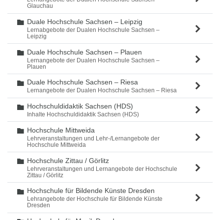
Glauchau
Duale Hochschule Sachsen – Leipzig
Ordner
Lernabgebote der Dualen Hochschule Sachsen –
Leipzig
Duale Hochschule Sachsen – Plauen
Ordner
Lernangebote der Dualen Hochschule Sachsen –
Plauen
Duale Hochschule Sachsen – Riesa
Ordner
Lernangebote der Dualen Hochschule Sachsen – Riesa
Hochschuldidaktik Sachsen (HDS)
Ordner
Inhalte Hochschuldidaktik Sachsen (HDS)
Hochschule Mittweida
Ordner
Lehrveranstaltungen und Lehr-/Lernangebote der
Hochschule Mittweida
Hochschule Zittau / Görlitz
Ordner
Lehrveranstaltungen und Lernangebote der Hochschule
Zittau / Görlitz
Hochschule für Bildende Künste Dresden
Ordner
Lehrangebote der Hochschule für Bildende Künste
Dresden