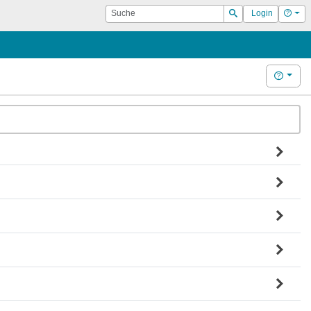
Suche
Hilf
Login
Suchen
Hilfe