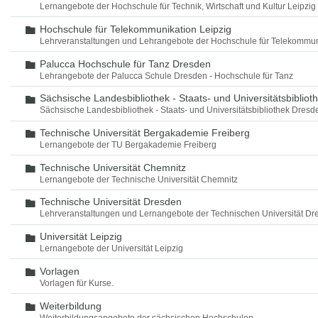
Lernangebote der Hochschule für Technik, Wirtschaft und Kultur Leipzig
Hochschule für Telekommunikation Leipzig
Ordner
Lehrveranstaltungen und Lehrangebote der Hochschule für Telekommun
Palucca Hochschule für Tanz Dresden
Ordner
Lehrangebote der Palucca Schule Dresden - Hochschule für Tanz
Sächsische Landesbibliothek - Staats- und Universitätsbiblio
Ordner
Sächsische Landesbibliothek - Staats- und Universitätsbibliothek Dres
Technische Universität Bergakademie Freiberg
Ordner
Lernangebote der TU Bergakademie Freiberg
Technische Universität Chemnitz
Ordner
Lernangebote der Technische Universität Chemnitz
Technische Universität Dresden
Ordner
Lehrveranstaltungen und Lernangebote der Technischen Universität Dr
Universität Leipzig
Ordner
Lernangebote der Universität Leipzig
Vorlagen
Ordner
Vorlagen für Kurse.
Weiterbildung
Ordner
Weiterbildungsangebote der sächsischen Hochschulen