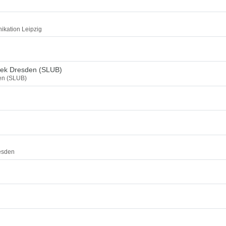
ikation Leipzig
thek Dresden (SLUB)
den (SLUB)
esden