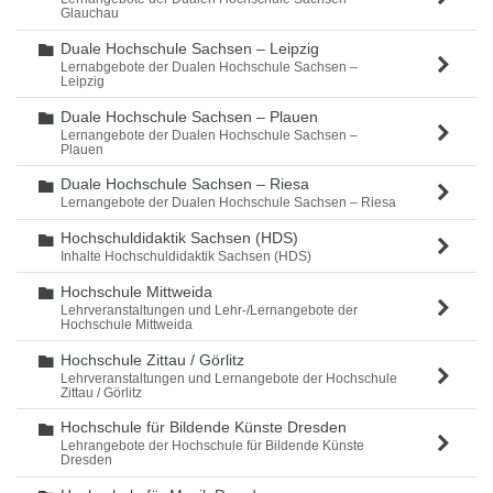
Glauchau
Duale Hochschule Sachsen – Leipzig
Ordner
Lernabgebote der Dualen Hochschule Sachsen –
Leipzig
Duale Hochschule Sachsen – Plauen
Ordner
Lernangebote der Dualen Hochschule Sachsen –
Plauen
Duale Hochschule Sachsen – Riesa
Ordner
Lernangebote der Dualen Hochschule Sachsen – Riesa
Hochschuldidaktik Sachsen (HDS)
Ordner
Inhalte Hochschuldidaktik Sachsen (HDS)
Hochschule Mittweida
Ordner
Lehrveranstaltungen und Lehr-/Lernangebote der
Hochschule Mittweida
Hochschule Zittau / Görlitz
Ordner
Lehrveranstaltungen und Lernangebote der Hochschule
Zittau / Görlitz
Hochschule für Bildende Künste Dresden
Ordner
Lehrangebote der Hochschule für Bildende Künste
Dresden