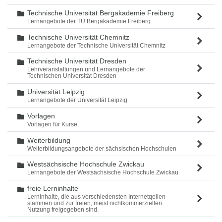
Technische Universität Bergakademie Freiberg
Ordner
Lernangebote der TU Bergakademie Freiberg
Technische Universität Chemnitz
Ordner
Lernangebote der Technische Universität Chemnitz
Technische Universität Dresden
Ordner
Lehrveranstaltungen und Lernangebote der
Technischen Universität Dresden
Universität Leipzig
Ordner
Lernangebote der Universität Leipzig
Vorlagen
Ordner
Vorlagen für Kurse.
Weiterbildung
Ordner
Weiterbildungsangebote der sächsischen Hochschulen
Westsächsische Hochschule Zwickau
Ordner
Lernangebote der Westsächsische Hochschule Zwickau
freie Lerninhalte
Ordner
Lerninhalte, die aus verschiedensten Internetqellen
stammen und zur freien, meist nichtkommerziellen
Nutzung freigegeben sind.