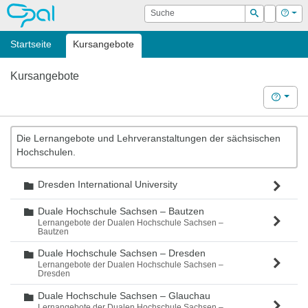
OPAL
Suche
Login
Hilf
Suchen
Startseite
Kursangebote
Kursangebote
Hilfe
Die Lernangebote und Lehrveranstaltungen der sächsischen
Hochschulen.
Dresden International University
Ordner
Duale Hochschule Sachsen – Bautzen
Ordner
Lernangebote der Dualen Hochschule Sachsen –
Bautzen
Duale Hochschule Sachsen – Dresden
Ordner
Lernangebote der Dualen Hochschule Sachsen –
Dresden
Duale Hochschule Sachsen – Glauchau
Ordner
Lernangebote der Dualen Hochschule Sachsen –