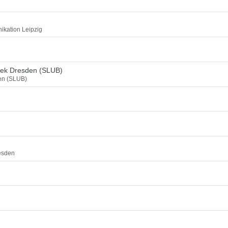
ikation Leipzig
thek Dresden (SLUB)
den (SLUB)
esden