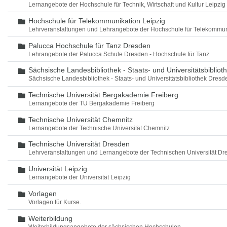
Lernangebote der Hochschule für Technik, Wirtschaft und Kultur Leipzig
Hochschule für Telekommunikation Leipzig
Ordner
Lehrveranstaltungen und Lehrangebote der Hochschule für Telekommun
Palucca Hochschule für Tanz Dresden
Ordner
Lehrangebote der Palucca Schule Dresden - Hochschule für Tanz
Sächsische Landesbibliothek - Staats- und Universitätsbiblio
Ordner
Sächsische Landesbibliothek - Staats- und Universitätsbibliothek Dres
Technische Universität Bergakademie Freiberg
Ordner
Lernangebote der TU Bergakademie Freiberg
Technische Universität Chemnitz
Ordner
Lernangebote der Technische Universität Chemnitz
Technische Universität Dresden
Ordner
Lehrveranstaltungen und Lernangebote der Technischen Universität Dr
Universität Leipzig
Ordner
Lernangebote der Universität Leipzig
Vorlagen
Ordner
Vorlagen für Kurse.
Weiterbildung
Ordner
Weiterbildungsangebote der sächsischen Hochschulen