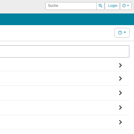
Suche
Hilf
Login
Suchen
Hilfe