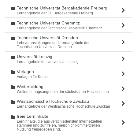
Technische Universität Bergakademie Freiberg
Ordner
Lernangebote der TU Bergakademie Freiberg
Technische Universität Chemnitz
Ordner
Lernangebote der Technische Universität Chemnitz
Technische Universität Dresden
Ordner
Lehrveranstaltungen und Lernangebote der
Technischen Universität Dresden
Universität Leipzig
Ordner
Lernangebote der Universität Leipzig
Vorlagen
Ordner
Vorlagen für Kurse.
Weiterbildung
Ordner
Weiterbildungsangebote der sächsischen Hochschulen
Westsächsische Hochschule Zwickau
Ordner
Lernangebote der Westsächsische Hochschule Zwickau
freie Lerninhalte
Ordner
Lerninhalte, die aus verschiedensten Internetqellen
stammen und zur freien, meist nichtkommerziellen
Nutzung freigegeben sind.