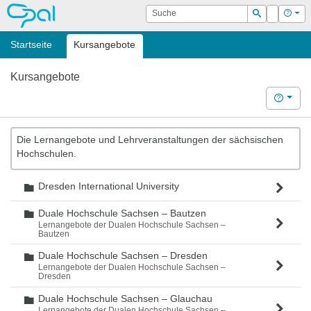
OPAL
Suche
Login
Hilf
Suchen
Startseite
Kursangebote
Kursangebote
Hilfe
Die Lernangebote und Lehrveranstaltungen der sächsischen
Hochschulen.
Dresden International University
Ordner
Duale Hochschule Sachsen – Bautzen
Ordner
Lernangebote der Dualen Hochschule Sachsen –
Bautzen
Duale Hochschule Sachsen – Dresden
Ordner
Lernangebote der Dualen Hochschule Sachsen –
Dresden
Duale Hochschule Sachsen – Glauchau
Ordner
Lernangebote der Dualen Hochschule Sachsen –