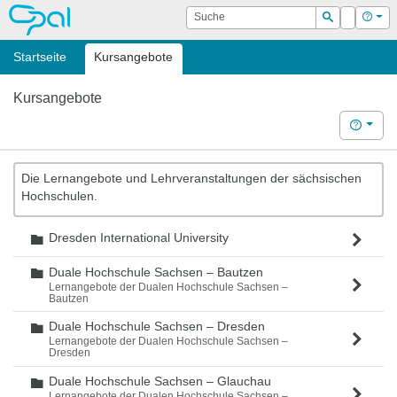
OPAL
Suche
Login
Hilf
Suchen
Startseite
Kursangebote
Kursangebote
Hilfe
Die Lernangebote und Lehrveranstaltungen der sächsischen
Hochschulen.
Dresden International University
Ordner
Duale Hochschule Sachsen – Bautzen
Ordner
Lernangebote der Dualen Hochschule Sachsen –
Bautzen
Duale Hochschule Sachsen – Dresden
Ordner
Lernangebote der Dualen Hochschule Sachsen –
Dresden
Duale Hochschule Sachsen – Glauchau
Ordner
Lernangebote der Dualen Hochschule Sachsen –