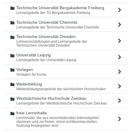
Technische Universität Bergakademie Freiberg
Ordner
Lernangebote der TU Bergakademie Freiberg
Technische Universität Chemnitz
Ordner
Lernangebote der Technische Universität Chemnitz
Technische Universität Dresden
Ordner
Lehrveranstaltungen und Lernangebote der
Technischen Universität Dresden
Universität Leipzig
Ordner
Lernangebote der Universität Leipzig
Vorlagen
Ordner
Vorlagen für Kurse.
Weiterbildung
Ordner
Weiterbildungsangebote der sächsischen Hochschulen
Westsächsische Hochschule Zwickau
Ordner
Lernangebote der Westsächsische Hochschule Zwickau
freie Lerninhalte
Ordner
Lerninhalte, die aus verschiedensten Internetqellen
stammen und zur freien, meist nichtkommerziellen
Nutzung freigegeben sind.