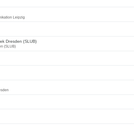
ikation Leipzig
thek Dresden (SLUB)
den (SLUB)
esden