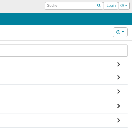
Suche
Hilf
Login
Suchen
Hilfe