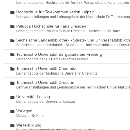
Lernangebote der Hochschule für Technik, Wirtschaft und Kultur Leipzig
Hochschule für Telekommunikation Leipzig
Ordner
Lehrveranstaltungen und Lehrangebote der Hochschule für Telekommun
Palucca Hochschule für Tanz Dresden
Ordner
Lehrangebote der Palucca Schule Dresden - Hochschule für Tanz
Sächsische Landesbibliothek - Staats- und Universitätsbiblio
Ordner
Sächsische Landesbibliothek - Staats- und Universitätsbibliothek Dres
Technische Universität Bergakademie Freiberg
Ordner
Lernangebote der TU Bergakademie Freiberg
Technische Universität Chemnitz
Ordner
Lernangebote der Technische Universität Chemnitz
Technische Universität Dresden
Ordner
Lehrveranstaltungen und Lernangebote der Technischen Universität Dr
Universität Leipzig
Ordner
Lernangebote der Universität Leipzig
Vorlagen
Ordner
Vorlagen für Kurse.
Weiterbildung
Ordner
Weiterbildungsangebote der sächsischen Hochschulen