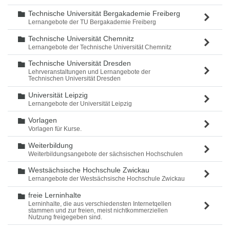
Technische Universität Bergakademie Freiberg
Ordner
Lernangebote der TU Bergakademie Freiberg
Technische Universität Chemnitz
Ordner
Lernangebote der Technische Universität Chemnitz
Technische Universität Dresden
Ordner
Lehrveranstaltungen und Lernangebote der
Technischen Universität Dresden
Universität Leipzig
Ordner
Lernangebote der Universität Leipzig
Vorlagen
Ordner
Vorlagen für Kurse.
Weiterbildung
Ordner
Weiterbildungsangebote der sächsischen Hochschulen
Westsächsische Hochschule Zwickau
Ordner
Lernangebote der Westsächsische Hochschule Zwickau
freie Lerninhalte
Ordner
Lerninhalte, die aus verschiedensten Internetqellen
stammen und zur freien, meist nichtkommerziellen
Nutzung freigegeben sind.