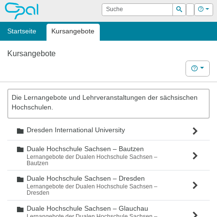
OPAL
Suche
Login
Hilf
Suchen
Startseite
Kursangebote
Kursangebote
Hilfe
Die Lernangebote und Lehrveranstaltungen der sächsischen
Hochschulen.
Dresden International University
Ordner
Duale Hochschule Sachsen – Bautzen
Ordner
Lernangebote der Dualen Hochschule Sachsen –
Bautzen
Duale Hochschule Sachsen – Dresden
Ordner
Lernangebote der Dualen Hochschule Sachsen –
Dresden
Duale Hochschule Sachsen – Glauchau
Ordner
Lernangebote der Dualen Hochschule Sachsen –