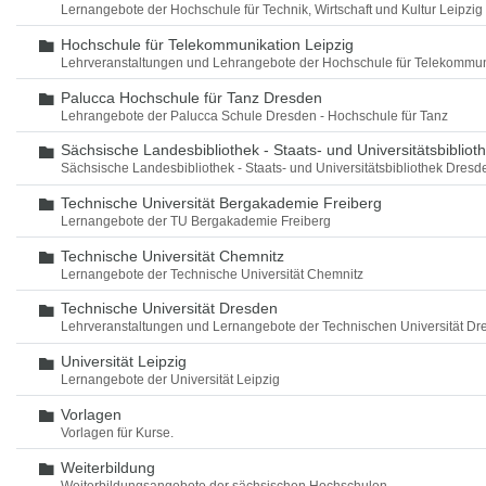
Lernangebote der Hochschule für Technik, Wirtschaft und Kultur Leipzig
Hochschule für Telekommunikation Leipzig
Ordner
Lehrveranstaltungen und Lehrangebote der Hochschule für Telekommun
Palucca Hochschule für Tanz Dresden
Ordner
Lehrangebote der Palucca Schule Dresden - Hochschule für Tanz
Sächsische Landesbibliothek - Staats- und Universitätsbiblio
Ordner
Sächsische Landesbibliothek - Staats- und Universitätsbibliothek Dres
Technische Universität Bergakademie Freiberg
Ordner
Lernangebote der TU Bergakademie Freiberg
Technische Universität Chemnitz
Ordner
Lernangebote der Technische Universität Chemnitz
Technische Universität Dresden
Ordner
Lehrveranstaltungen und Lernangebote der Technischen Universität Dr
Universität Leipzig
Ordner
Lernangebote der Universität Leipzig
Vorlagen
Ordner
Vorlagen für Kurse.
Weiterbildung
Ordner
Weiterbildungsangebote der sächsischen Hochschulen