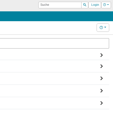
Suche
Hilf
Login
Suchen
Hilfe