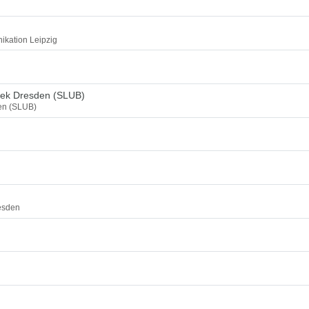
ikation Leipzig
thek Dresden (SLUB)
den (SLUB)
esden