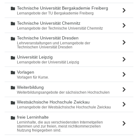
Technische Universität Bergakademie Freiberg
Ordner
Lernangebote der TU Bergakademie Freiberg
Technische Universität Chemnitz
Ordner
Lernangebote der Technische Universität Chemnitz
Technische Universität Dresden
Ordner
Lehrveranstaltungen und Lernangebote der
Technischen Universität Dresden
Universität Leipzig
Ordner
Lernangebote der Universität Leipzig
Vorlagen
Ordner
Vorlagen für Kurse.
Weiterbildung
Ordner
Weiterbildungsangebote der sächsischen Hochschulen
Westsächsische Hochschule Zwickau
Ordner
Lernangebote der Westsächsische Hochschule Zwickau
freie Lerninhalte
Ordner
Lerninhalte, die aus verschiedensten Internetqellen
stammen und zur freien, meist nichtkommerziellen
Nutzung freigegeben sind.