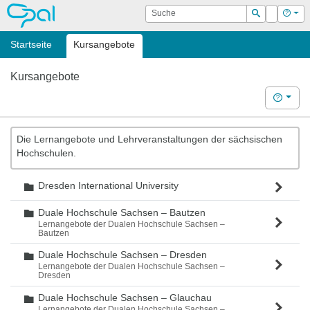
OPAL
Suche
Login
Hilf
Suchen
Startseite
Kursangebote
Kursangebote
Hilfe
Die Lernangebote und Lehrveranstaltungen der sächsischen
Hochschulen.
Dresden International University
Ordner
Duale Hochschule Sachsen – Bautzen
Ordner
Lernangebote der Dualen Hochschule Sachsen –
Bautzen
Duale Hochschule Sachsen – Dresden
Ordner
Lernangebote der Dualen Hochschule Sachsen –
Dresden
Duale Hochschule Sachsen – Glauchau
Ordner
Lernangebote der Dualen Hochschule Sachsen –