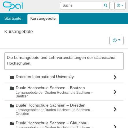
OPAL
Suche
Login
Hilf
Suchen
Startseite
Kursangebote
Kursangebote
Hilfe
Die Lernangebote und Lehrveranstaltungen der sächsischen
Hochschulen.
Dresden International University
Ordner
Duale Hochschule Sachsen – Bautzen
Ordner
Lernangebote der Dualen Hochschule Sachsen –
Bautzen
Duale Hochschule Sachsen – Dresden
Ordner
Lernangebote der Dualen Hochschule Sachsen –
Dresden
Duale Hochschule Sachsen – Glauchau
Ordner
Lernangebote der Dualen Hochschule Sachsen –