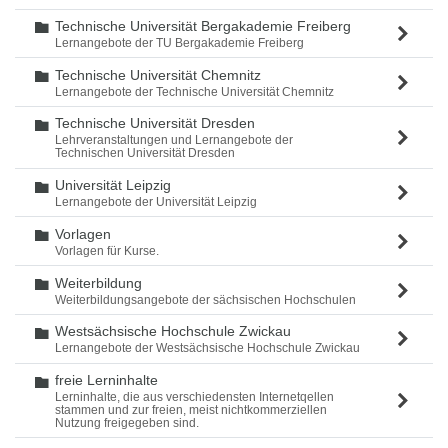
Technische Universität Bergakademie Freiberg
Ordner
Lernangebote der TU Bergakademie Freiberg
Technische Universität Chemnitz
Ordner
Lernangebote der Technische Universität Chemnitz
Technische Universität Dresden
Ordner
Lehrveranstaltungen und Lernangebote der
Technischen Universität Dresden
Universität Leipzig
Ordner
Lernangebote der Universität Leipzig
Vorlagen
Ordner
Vorlagen für Kurse.
Weiterbildung
Ordner
Weiterbildungsangebote der sächsischen Hochschulen
Westsächsische Hochschule Zwickau
Ordner
Lernangebote der Westsächsische Hochschule Zwickau
freie Lerninhalte
Ordner
Lerninhalte, die aus verschiedensten Internetqellen
stammen und zur freien, meist nichtkommerziellen
Nutzung freigegeben sind.