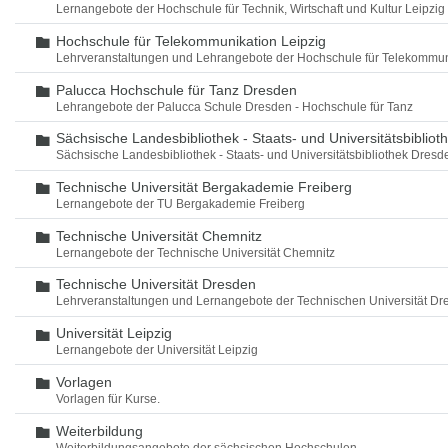
Lernangebote der Hochschule für Technik, Wirtschaft und Kultur Leipzig
Hochschule für Telekommunikation Leipzig
Ordner
Lehrveranstaltungen und Lehrangebote der Hochschule für Telekommun
Palucca Hochschule für Tanz Dresden
Ordner
Lehrangebote der Palucca Schule Dresden - Hochschule für Tanz
Sächsische Landesbibliothek - Staats- und Universitätsbiblio
Ordner
Sächsische Landesbibliothek - Staats- und Universitätsbibliothek Dres
Technische Universität Bergakademie Freiberg
Ordner
Lernangebote der TU Bergakademie Freiberg
Technische Universität Chemnitz
Ordner
Lernangebote der Technische Universität Chemnitz
Technische Universität Dresden
Ordner
Lehrveranstaltungen und Lernangebote der Technischen Universität Dr
Universität Leipzig
Ordner
Lernangebote der Universität Leipzig
Vorlagen
Ordner
Vorlagen für Kurse.
Weiterbildung
Ordner
Weiterbildungsangebote der sächsischen Hochschulen