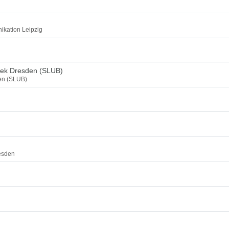
ikation Leipzig
thek Dresden (SLUB)
den (SLUB)
esden