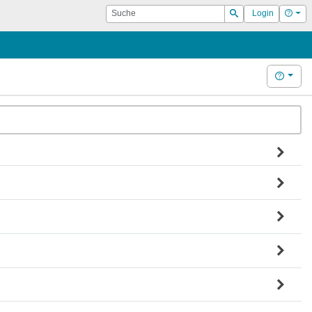
Suche
Hilf
Login
Suchen
Hilfe