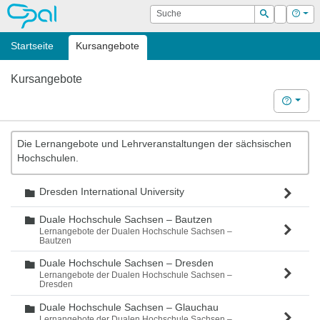
OPAL
Suche
Login
Hilf
Suchen
Startseite
Kursangebote
Kursangebote
Hilfe
Die Lernangebote und Lehrveranstaltungen der sächsischen
Hochschulen.
Dresden International University
Ordner
Duale Hochschule Sachsen – Bautzen
Ordner
Lernangebote der Dualen Hochschule Sachsen –
Bautzen
Duale Hochschule Sachsen – Dresden
Ordner
Lernangebote der Dualen Hochschule Sachsen –
Dresden
Duale Hochschule Sachsen – Glauchau
Ordner
Lernangebote der Dualen Hochschule Sachsen –