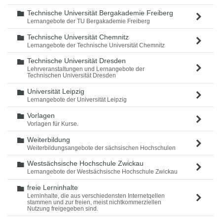
Technische Universität Bergakademie Freiberg
Ordner
Lernangebote der TU Bergakademie Freiberg
Technische Universität Chemnitz
Ordner
Lernangebote der Technische Universität Chemnitz
Technische Universität Dresden
Ordner
Lehrveranstaltungen und Lernangebote der
Technischen Universität Dresden
Universität Leipzig
Ordner
Lernangebote der Universität Leipzig
Vorlagen
Ordner
Vorlagen für Kurse.
Weiterbildung
Ordner
Weiterbildungsangebote der sächsischen Hochschulen
Westsächsische Hochschule Zwickau
Ordner
Lernangebote der Westsächsische Hochschule Zwickau
freie Lerninhalte
Ordner
Lerninhalte, die aus verschiedensten Internetqellen
stammen und zur freien, meist nichtkommerziellen
Nutzung freigegeben sind.