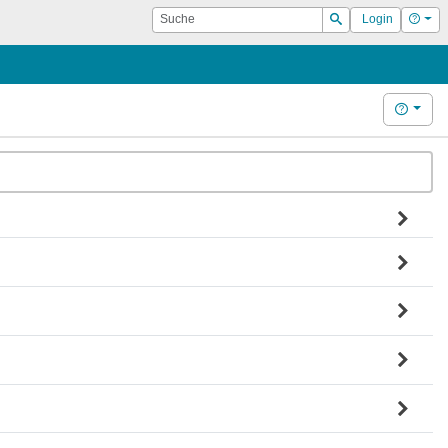
Suche
Hilf
Login
Suchen
Hilfe