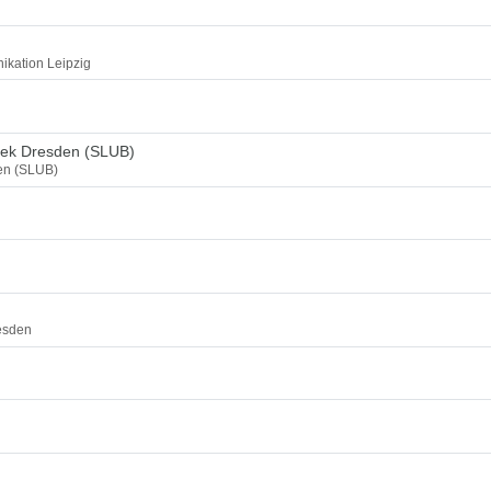
ikation Leipzig
thek Dresden (SLUB)
den (SLUB)
esden