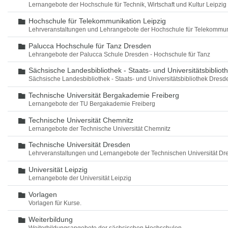
Lernangebote der Hochschule für Technik, Wirtschaft und Kultur Leipzig
Hochschule für Telekommunikation Leipzig
Ordner
Lehrveranstaltungen und Lehrangebote der Hochschule für Telekommun
Palucca Hochschule für Tanz Dresden
Ordner
Lehrangebote der Palucca Schule Dresden - Hochschule für Tanz
Sächsische Landesbibliothek - Staats- und Universitätsbiblio
Ordner
Sächsische Landesbibliothek - Staats- und Universitätsbibliothek Dres
Technische Universität Bergakademie Freiberg
Ordner
Lernangebote der TU Bergakademie Freiberg
Technische Universität Chemnitz
Ordner
Lernangebote der Technische Universität Chemnitz
Technische Universität Dresden
Ordner
Lehrveranstaltungen und Lernangebote der Technischen Universität Dr
Universität Leipzig
Ordner
Lernangebote der Universität Leipzig
Vorlagen
Ordner
Vorlagen für Kurse.
Weiterbildung
Ordner
Weiterbildungsangebote der sächsischen Hochschulen