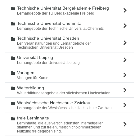
Technische Universität Bergakademie Freiberg
Ordner
Lernangebote der TU Bergakademie Freiberg
Technische Universität Chemnitz
Ordner
Lernangebote der Technische Universität Chemnitz
Technische Universität Dresden
Ordner
Lehrveranstaltungen und Lernangebote der
Technischen Universität Dresden
Universität Leipzig
Ordner
Lernangebote der Universität Leipzig
Vorlagen
Ordner
Vorlagen für Kurse.
Weiterbildung
Ordner
Weiterbildungsangebote der sächsischen Hochschulen
Westsächsische Hochschule Zwickau
Ordner
Lernangebote der Westsächsische Hochschule Zwickau
freie Lerninhalte
Ordner
Lerninhalte, die aus verschiedensten Internetqellen
stammen und zur freien, meist nichtkommerziellen
Nutzung freigegeben sind.