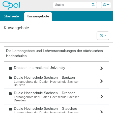
OPAL
Suche
Login
Hilf
Suchen
Startseite
Kursangebote
Kursangebote
Hilfe
Die Lernangebote und Lehrveranstaltungen der sächsischen
Hochschulen.
Dresden International University
Ordner
Duale Hochschule Sachsen – Bautzen
Ordner
Lernangebote der Dualen Hochschule Sachsen –
Bautzen
Duale Hochschule Sachsen – Dresden
Ordner
Lernangebote der Dualen Hochschule Sachsen –
Dresden
Duale Hochschule Sachsen – Glauchau
Ordner
Lernangebote der Dualen Hochschule Sachsen –