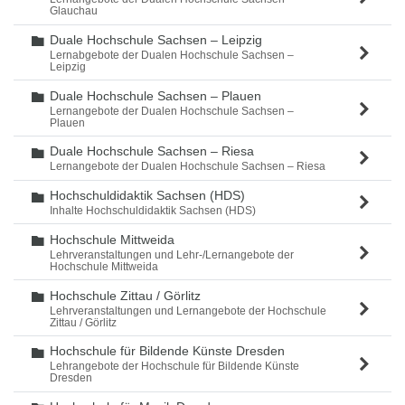
Glauchau
Duale Hochschule Sachsen – Leipzig
Ordner
Lernabgebote der Dualen Hochschule Sachsen –
Leipzig
Duale Hochschule Sachsen – Plauen
Ordner
Lernangebote der Dualen Hochschule Sachsen –
Plauen
Duale Hochschule Sachsen – Riesa
Ordner
Lernangebote der Dualen Hochschule Sachsen – Riesa
Hochschuldidaktik Sachsen (HDS)
Ordner
Inhalte Hochschuldidaktik Sachsen (HDS)
Hochschule Mittweida
Ordner
Lehrveranstaltungen und Lehr-/Lernangebote der
Hochschule Mittweida
Hochschule Zittau / Görlitz
Ordner
Lehrveranstaltungen und Lernangebote der Hochschule
Zittau / Görlitz
Hochschule für Bildende Künste Dresden
Ordner
Lehrangebote der Hochschule für Bildende Künste
Dresden