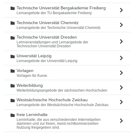
Technische Universität Bergakademie Freiberg
Ordner
Lernangebote der TU Bergakademie Freiberg
Technische Universität Chemnitz
Ordner
Lernangebote der Technische Universität Chemnitz
Technische Universität Dresden
Ordner
Lehrveranstaltungen und Lernangebote der
Technischen Universität Dresden
Universität Leipzig
Ordner
Lernangebote der Universität Leipzig
Vorlagen
Ordner
Vorlagen für Kurse.
Weiterbildung
Ordner
Weiterbildungsangebote der sächsischen Hochschulen
Westsächsische Hochschule Zwickau
Ordner
Lernangebote der Westsächsische Hochschule Zwickau
freie Lerninhalte
Ordner
Lerninhalte, die aus verschiedensten Internetqellen
stammen und zur freien, meist nichtkommerziellen
Nutzung freigegeben sind.