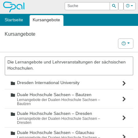
OPAL
Suche
Login
Hilf
Suchen
Startseite
Kursangebote
Kursangebote
Hilfe
Die Lernangebote und Lehrveranstaltungen der sächsischen
Hochschulen.
Dresden International University
Ordner
Duale Hochschule Sachsen – Bautzen
Ordner
Lernangebote der Dualen Hochschule Sachsen –
Bautzen
Duale Hochschule Sachsen – Dresden
Ordner
Lernangebote der Dualen Hochschule Sachsen –
Dresden
Duale Hochschule Sachsen – Glauchau
Ordner
Lernangebote der Dualen Hochschule Sachsen –