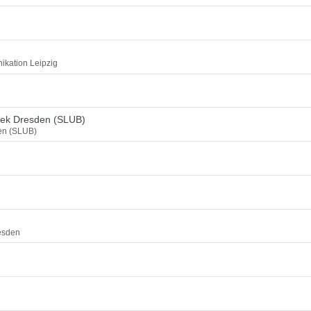
ikation Leipzig
thek Dresden (SLUB)
den (SLUB)
esden