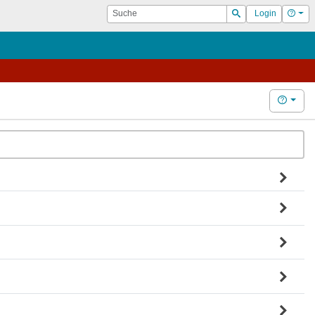
Suche
Hilf
Login
Suchen
Hilfe