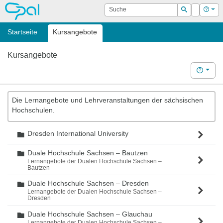
OPAL
Suche
Login
Hilf
Suchen
Startseite
Kursangebote
Kursangebote
Hilfe
Die Lernangebote und Lehrveranstaltungen der sächsischen
Hochschulen.
Dresden International University
Ordner
Duale Hochschule Sachsen – Bautzen
Ordner
Lernangebote der Dualen Hochschule Sachsen –
Bautzen
Duale Hochschule Sachsen – Dresden
Ordner
Lernangebote der Dualen Hochschule Sachsen –
Dresden
Duale Hochschule Sachsen – Glauchau
Ordner
Lernangebote der Dualen Hochschule Sachsen –