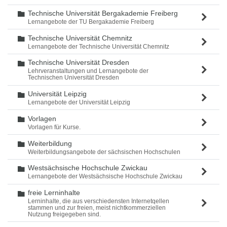
Technische Universität Bergakademie Freiberg
Ordner
Lernangebote der TU Bergakademie Freiberg
Technische Universität Chemnitz
Ordner
Lernangebote der Technische Universität Chemnitz
Technische Universität Dresden
Ordner
Lehrveranstaltungen und Lernangebote der
Technischen Universität Dresden
Universität Leipzig
Ordner
Lernangebote der Universität Leipzig
Vorlagen
Ordner
Vorlagen für Kurse.
Weiterbildung
Ordner
Weiterbildungsangebote der sächsischen Hochschulen
Westsächsische Hochschule Zwickau
Ordner
Lernangebote der Westsächsische Hochschule Zwickau
freie Lerninhalte
Ordner
Lerninhalte, die aus verschiedensten Internetqellen
stammen und zur freien, meist nichtkommerziellen
Nutzung freigegeben sind.