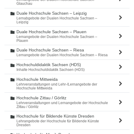
Glauchau
Duale Hochschule Sachsen – Leipzig
Ordner
Lernabgebote der Dualen Hochschule Sachsen –
Leipzig
Duale Hochschule Sachsen – Plauen
Ordner
Lernangebote der Dualen Hochschule Sachsen –
Plauen
Duale Hochschule Sachsen – Riesa
Ordner
Lernangebote der Dualen Hochschule Sachsen – Riesa
Hochschuldidaktik Sachsen (HDS)
Ordner
Inhalte Hochschuldidaktik Sachsen (HDS)
Hochschule Mittweida
Ordner
Lehrveranstaltungen und Lehr-/Lernangebote der
Hochschule Mittweida
Hochschule Zittau / Görlitz
Ordner
Lehrveranstaltungen und Lernangebote der Hochschule
Zittau / Görlitz
Hochschule für Bildende Künste Dresden
Ordner
Lehrangebote der Hochschule für Bildende Künste
Dresden