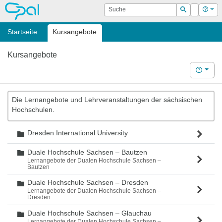
OPAL
Suche
Login
Hilf
Suchen
Startseite
Kursangebote
Kursangebote
Hilfe
Die Lernangebote und Lehrveranstaltungen der sächsischen
Hochschulen.
Dresden International University
Ordner
Duale Hochschule Sachsen – Bautzen
Ordner
Lernangebote der Dualen Hochschule Sachsen –
Bautzen
Duale Hochschule Sachsen – Dresden
Ordner
Lernangebote der Dualen Hochschule Sachsen –
Dresden
Duale Hochschule Sachsen – Glauchau
Ordner
Lernangebote der Dualen Hochschule Sachsen –