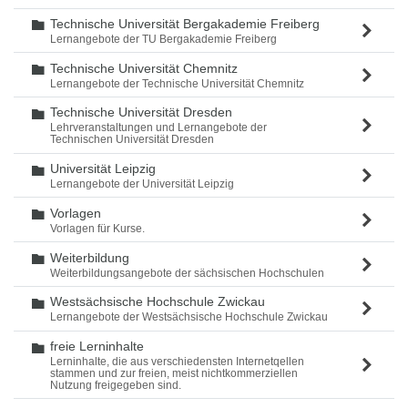
Technische Universität Bergakademie Freiberg
Ordner
Lernangebote der TU Bergakademie Freiberg
Technische Universität Chemnitz
Ordner
Lernangebote der Technische Universität Chemnitz
Technische Universität Dresden
Ordner
Lehrveranstaltungen und Lernangebote der
Technischen Universität Dresden
Universität Leipzig
Ordner
Lernangebote der Universität Leipzig
Vorlagen
Ordner
Vorlagen für Kurse.
Weiterbildung
Ordner
Weiterbildungsangebote der sächsischen Hochschulen
Westsächsische Hochschule Zwickau
Ordner
Lernangebote der Westsächsische Hochschule Zwickau
freie Lerninhalte
Ordner
Lerninhalte, die aus verschiedensten Internetqellen
stammen und zur freien, meist nichtkommerziellen
Nutzung freigegeben sind.