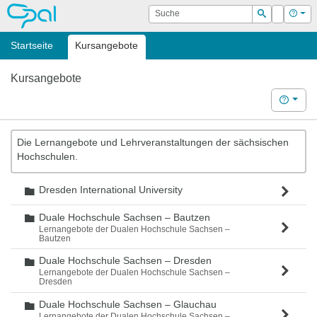
OPAL
Suche
Login
Hilf
Suchen
Startseite
Kursangebote
Kursangebote
Hilfe
Die Lernangebote und Lehrveranstaltungen der sächsischen
Hochschulen.
Dresden International University
Ordner
Duale Hochschule Sachsen – Bautzen
Ordner
Lernangebote der Dualen Hochschule Sachsen –
Bautzen
Duale Hochschule Sachsen – Dresden
Ordner
Lernangebote der Dualen Hochschule Sachsen –
Dresden
Duale Hochschule Sachsen – Glauchau
Ordner
Lernangebote der Dualen Hochschule Sachsen –