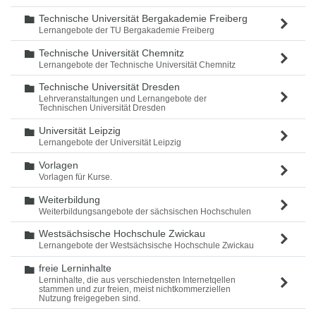
Technische Universität Bergakademie Freiberg
Ordner
Lernangebote der TU Bergakademie Freiberg
Technische Universität Chemnitz
Ordner
Lernangebote der Technische Universität Chemnitz
Technische Universität Dresden
Ordner
Lehrveranstaltungen und Lernangebote der
Technischen Universität Dresden
Universität Leipzig
Ordner
Lernangebote der Universität Leipzig
Vorlagen
Ordner
Vorlagen für Kurse.
Weiterbildung
Ordner
Weiterbildungsangebote der sächsischen Hochschulen
Westsächsische Hochschule Zwickau
Ordner
Lernangebote der Westsächsische Hochschule Zwickau
freie Lerninhalte
Ordner
Lerninhalte, die aus verschiedensten Internetqellen
stammen und zur freien, meist nichtkommerziellen
Nutzung freigegeben sind.